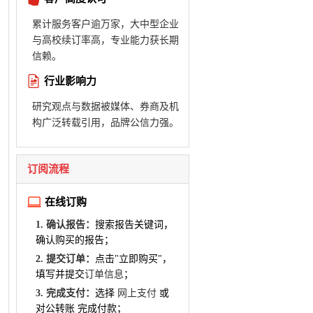
累计服务客户逾万家，大中型企业
与高校续订率高，专业能力获长期
信赖。
行业影响力
研究观点与数据被媒体、券商及机
构广泛转载引用，品牌公信力强。
订阅流程
在线订购
1. 确认报告：
搜索报告关键词，
确认购买的报告；
2. 提交订单：
点击"立即购买"，
填写并提交
订单信息
；
3. 完成支付：
选择
网上支付
或
对公转账 完成付款；