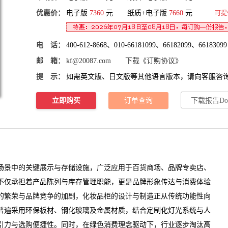
优惠价：
电子版
7360
元 纸质+电子版
7660
元
可提
电 话：
400-612-8668、010-66181099、66182099、66183099
邮 箱：
kf@20087.com
下载《订购协议》
提 示：
如需英文版、日文版等其他语言版本，请向客服咨
立即购买
订单查询
下载报告Do
景中的关键展示与存储设施，广泛应用于百货商场、品牌专卖店、
不仅承担着产品陈列与库存管理职能，更是品牌形象传达与消费体验
的繁荣与品牌竞争的加剧，
化妆品柜
的设计与制造正从传统功能性向
普遍采用环保板材、钢化玻璃及金属材质，结合定制化灯光系统与人
引力与选购便捷性。同时，在绿色消费理念驱动下，行业逐步淘汰高