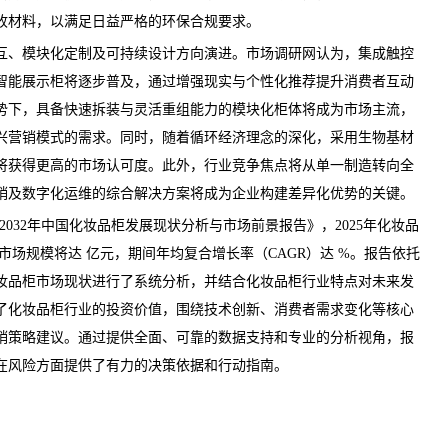
收材料，以满足日益严格的环保合规要求。
、模块化定制及可持续设计方向演进。
市场调研网
认为，集成触控
智能展示柜将逐步普及，通过增强现实与个性化推荐提升消费者互动
势下，具备快速拆装与灵活重组能力的模块化柜体将成为市场主流，
兴营销模式的需求。同时，随着循环经济理念的深化，采用生物基材
将获得更高的市场认可度。此外，行业竞争焦点将从单一制造转向全
销及数字化运维的综合解决方案将成为企业构建差异化优势的关键。
26-2032年中国化妆品柜发展现状分析与市场前景报告
》，2025年化妆品
年市场规模将达 亿元，期间年均复合增长率（CAGR）达 %。报告依托
妆品柜市场
现状
进行了系统分析，并结合化妆品柜行业特点对未来发
了化妆品柜行业的投资价值，围绕技术创新、消费者需求变化等核心
销策略建议。通过提供全面、可靠的数据支持和专业的分析视角，报
在风险方面提供了有力的决策依据和行动指南。