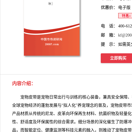
优惠价：
电子版
电 话：
400-61
邮 箱：
kf@200
提 示：
如需英
立即购买
内容介绍：
宠物皮带是宠物日常出行与训练的核心装备，兼具安全保障、
全球宠物经济的蓬勃发展与“拟人化”养宠理念的普及，宠物皮带
产品材质从传统的尼龙、皮革向环保再生材料、抗菌织物及轻量化
性、舒适度及环保属性的综合需求。细分场景的深化催生了防爆冲
品，而智能定位、健康监测等科技元素的融入，则推动了
宠物皮带