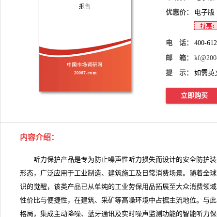
优惠价：
电子版
电 话：
400-61
邮 箱：
kf@200
提 示：
如需英
立即购买
内容介绍：
听力保护产品
是专为防止噪声性听力损失而设计的安全防护装
形态，广泛应用于工业制造、建筑施工及日常消费场景。随着全球
识的觉醒，该类产品已从单纯的工业劳保用品拓展至大众消费领域
性价比与便捷性，在建筑、采矿等高噪环境中占据主流地位。与此
格局，集成主动降噪、蓝牙通讯及实时噪声监测功能的智能听力保