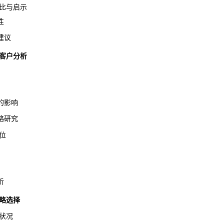
比与启示
性
建议
客户分析
的影响
略研究
位
析
略选择
状况