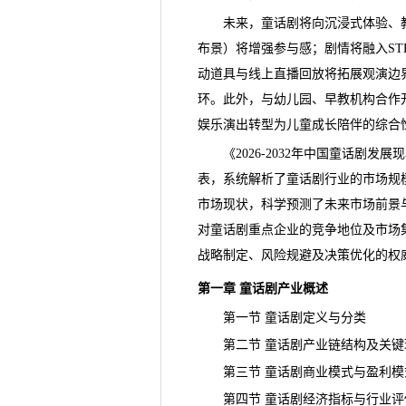
未来，童话剧将向沉浸式体验、教
布景）将增强参与感；剧情将融入ST
动道具与线上直播回放将拓展观演边界
环。此外，与幼儿园、早教机构合作
娱乐演出转型为儿童成长陪伴的综合
《
2026-2032年中国童话剧发
表，系统解析了童话剧行业的市场规
市场现状，科学预测了未来
市场前景
对童话剧重点企业的竞争地位及市场
战略制定、风险规避及决策优化的权
第一章 童话剧产业概述
第一节 童话剧定义与分类
第二节 童话剧
产业链
结构及关键
第三节 童话剧商业模式与盈利模
第四节 童话剧经济指标与行业评