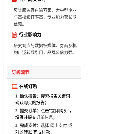
累计服务客户逾万家，大中型企业
与高校续订率高，专业能力获长期
信赖。
行业影响力
研究观点与数据被媒体、券商及机
构广泛转载引用，品牌公信力强。
订阅流程
在线订购
1. 确认报告：
搜索报告关键词，
确认购买的报告；
2. 提交订单：
点击"立即购买"，
填写并提交
订单信息
；
3. 完成支付：
选择
网上支付
或
对公转账 完成付款；