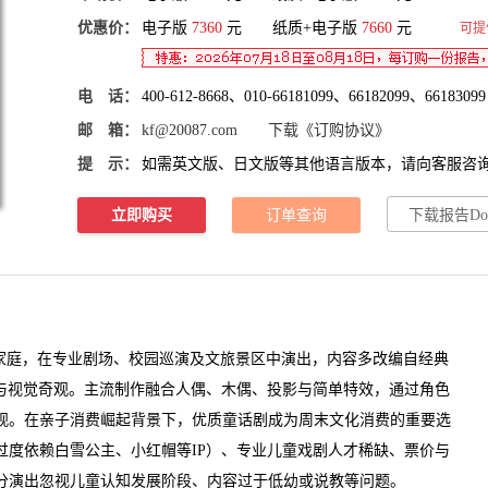
优惠价：
电子版
7360
元 纸质+电子版
7660
元
可提
电 话：
400-612-8668、010-66181099、66182099、66183099
邮 箱：
kf@20087.com
下载《订购协议》
提 示：
如需英文版、日文版等其他语言版本，请向客服咨
立即购买
订单查询
下载报告Do
家庭，在专业剧场、校园巡演及
文旅
景区中演出，内容多改编自经典
性与视觉奇观。主流制作融合人偶、木偶、投影与简单特效，通过角色
观。在亲子消费崛起背景下，优质
童话剧
成为周末文化消费的重要选
过度依赖白雪公主、小红帽等IP）、专业儿童戏剧
人才
稀缺、票价与
分演出忽视儿童认知发展阶段、内容过于低幼或说教等问题。