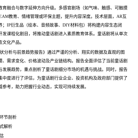
育融合与数字延伸方向升级。多感官剧场（如气味、触感、可触摸
EAM教育、情绪管理或环保主题，提升内容深度。技术层面，AR互
；IP衍生品（绘本、音频故事、DIY材料包）将构建内容生态闭
开发课程化剧目，将推动童话剧进入素质教育体系。
童话剧
将从单次
性文化产品。
展现状分析与前景趋势报告
》通过严谨的分析、翔实的数据及直观的图
模、需求变化、
价格
波动及产业链结构。报告全面评估了当前童话剧
与发展趋势，重点剖析了童话剧细分市场的机遇与挑战。同时，报告
集中度进行了评估，为童话剧行业企业、投资机构及政府部门提供了
威参考，助力把握行业动态，实现可持续发展。
环节剖析
式解析
估