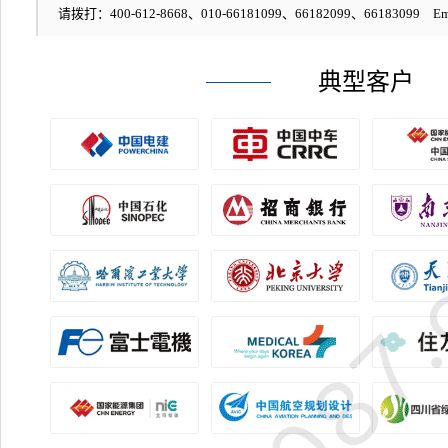
请拨打：400-612-8668、010-66181099、66182099、66183099 Em
典型客户