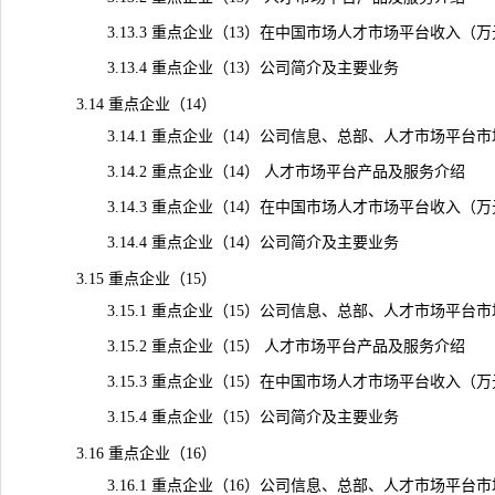
3.13.3 重点企业（13）在中国市场人才市场平台收入（万元）及
3.13.4 重点企业（13）公司简介及主要业务
3.14 重点企业（14）
3.14.1 重点企业（14）公司信息、总部、人才市场平台
3.14.2 重点企业（14） 人才市场平台产品及服务介绍
3.14.3 重点企业（14）在中国市场人才市场平台收入（万元）及
3.14.4 重点企业（14）公司简介及主要业务
3.15 重点企业（15）
3.15.1 重点企业（15）公司信息、总部、人才市场平台
3.15.2 重点企业（15） 人才市场平台产品及服务介绍
3.15.3 重点企业（15）在中国市场人才市场平台收入（万元）及
3.15.4 重点企业（15）公司简介及主要业务
3.16 重点企业（16）
3.16.1 重点企业（16）公司信息、总部、人才市场平台