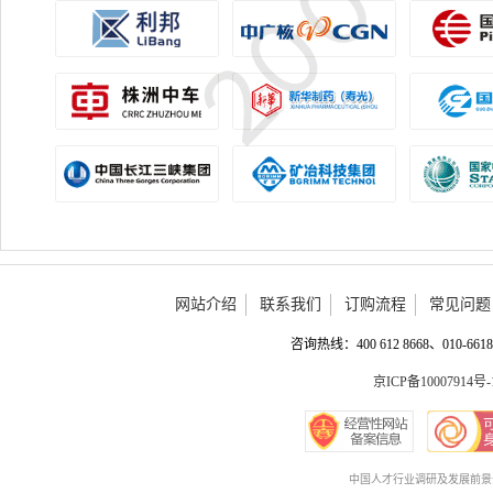
网站介绍
联系我们
订购流程
常见问题
咨询热线：400 612 8668、010-6618 
京ICP备10007914号-
中国人才行业调研及发展前景分析