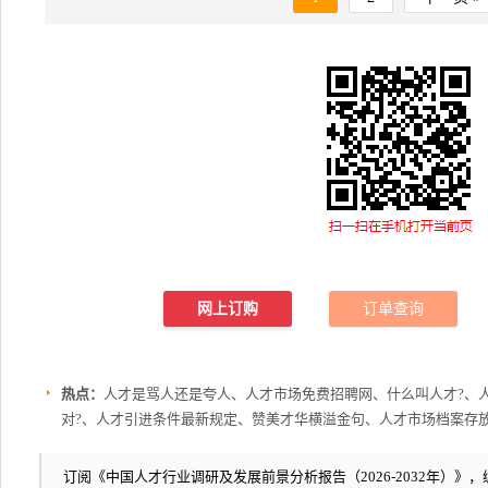
网上订购
订单查询
热点：
人才是骂人还是夸人、人才市场免费招聘网、什么叫人才?、人
对?、人才引进条件最新规定、赞美才华横溢金句、人才市场档案存
订阅《中国人才行业调研及发展前景分析报告（2026-2032年）》，编号