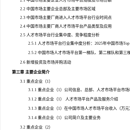
2.1 中国市场主要企业人才市场平台规模及市场份额
2.2 中国市场主要企业总部及主要市场区域
2.3 中国市场主要厂商进入人才市场平台行业时间点
2.4 中国市场主要厂商人才市场平台产品类型及应用
2.5 人才市场平台行业集中度、竞争程度分析
2.5.1 人才市场平台行业集中度分析：2025年中国市场Top
2.5.2 中国市场人才市场平台第一梯队、第二梯队和第三
2.6 新增投资及市场并购活动
第三章 主要企业简介
3.1 重点企业（1）
3.1.1 重点企业（1）公司信息、总部、人才市场平台市场
3.1.2 重点企业（1） 人才市场平台产品及服务介绍
3.1.3 重点企业（1）在中国市场人才市场平台收入（万元）及毛
3.1.4 重点企业（1）公司简介及主要业务
3.2 重点企业（2）