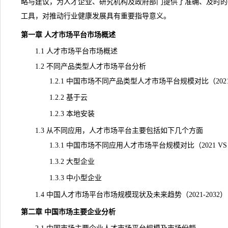
略与建议，为人才企业、研究机构及政府部门提供了准确、及时的
工具，对推动行业健康发展具有重要指导意义。
第一章 人才市场平台市场概述
1.1 人才市场平台市场概述
1.2 不同产品类型人才市场平台分析
1.2.1 中国市场不同产品类型人才市场平台规模对比（2021 VS 2
1.2.2 基于云
1.2.3 本地安装
1.3 从不同应用，人才市场平台主要包括如下几个方面
1.3.1 中国市场不同应用人才市场平台规模对比（2021 VS 2025
1.3.2 大型企业
1.3.3 中小型企业
1.4 中国人才市场平台市场规模
现状
及未来趋势（2021-2032）
第二章 中国市场主要企业分析