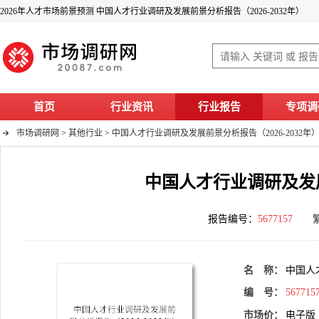
2026年人才市场前景预测 中国人才行业调研及发展前景分析报告（2026-2032年）
首页
行业资讯
行业报告
专项调
市场调研网
>
其他行业
>
中国人才行业调研及发展前景分析报告（2026-2032年
中国人才行业调研及发展前
报告编号：
5677157
名 称：
中国人
编 号：
567715
市场价：
电子版