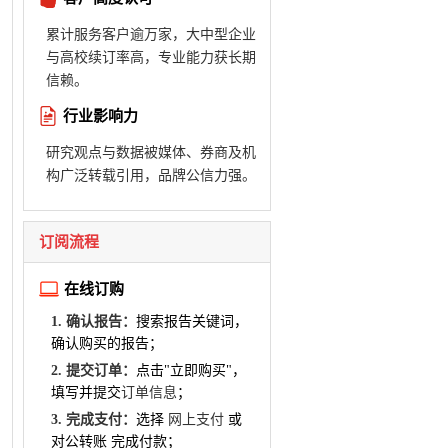
累计服务客户逾万家，大中型企业
与高校续订率高，专业能力获长期
信赖。
行业影响力
研究观点与数据被媒体、券商及机
构广泛转载引用，品牌公信力强。
订阅流程
在线订购
1. 确认报告：
搜索报告关键词，
确认购买的报告；
2. 提交订单：
点击"立即购买"，
填写并提交
订单信息
；
3. 完成支付：
选择
网上支付
或
对公转账 完成付款；