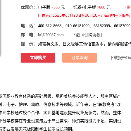
优惠价：
电子版
7360
元 纸质+电子版
7660
元
可提
电 话：
400-612-8668、010-66181099、66182099、66183099
邮 箱：
kf@20087.com
下载《订购协议》
提 示：
如需英文版、日文版等其他语言版本，请向客服咨
立即购买
订单查询
下载报告Do
我国职业教育体系的基础层级，承担着培养技能型人才、
服务区
域产
械、电子、护理、幼教、信息技术等领域。近年来，在“职教高考”改
中专学校
通过校企合作、实训基地建设提升就业
竞争
力。然而，整体
部分学校存在专业设置滞后于产业需求、师资实践能力不足、实训设
与职业发展天花板限制学生长期成长预期。