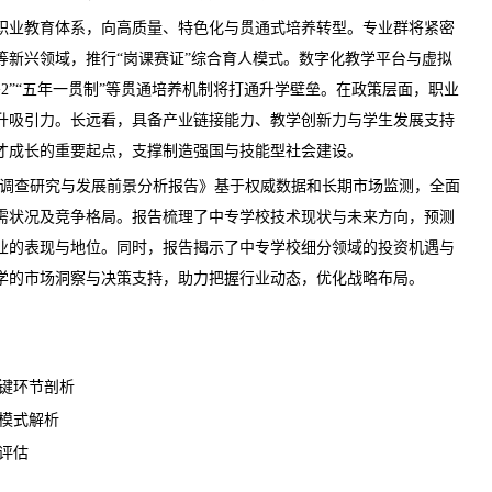
业教育体系，向高质量、特色化与贯通式培养转型。专业群将紧密
等新兴领域，推行“岗课赛证”综合育人模式。数字化教学平台与虚拟
+2”“五年一贯制”等贯通培养机制将打通升学壁垒。在政策层面，职业
升吸引力。长远看，具备产业链接能力、教学创新力与学生发展支持
才
成长的重要起点，支撑制造强国与技能型社会建设。
校市场调查研究与发展前景分析报告
》基于权威数据和长期市场监测，全面
需状况及竞争格局。报告梳理了中专学校技术现状与未来方向，预测
业的表现与地位。同时，报告揭示了中专学校细分领域的投资机遇与
学的市场洞察与决策支持，助力把握行业动态，优化战略布局。
键环节剖析
模式解析
评估