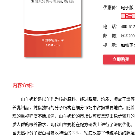
优惠价：
电子版
电 话：
400-61
邮 箱：
kf@200
提 示：
如需英
立即购买
内容介绍
：
山羊奶粉是以羊乳为核心原料，经过脱膻、均质、喷雾干燥等
养乳制品，凭借独特的分子结构在细分市场中占据重要地位。随着
理的重视程度不断加深，山羊奶粉的市场认可度呈现出稳步攀升的
质人群的喂养需求，现代山羊奶粉在配方研发上进行了深度优化。
留天然小分子蛋白易吸收特性的同时，彻底改善了传统羊奶的腥膻