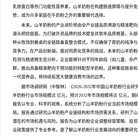
乳铁蛋白等热门功能性营养素，
山羊奶粉
在构建肠道屏障与提升免
势，成为众多家庭在牛奶粉之外的重要替代选择。
未来，山羊奶粉的产业进阶将由全产业链品质溯源与精准靶向
源头把控层面，为打破外资品牌的技术壁垒并筑牢品质根基，头部
种从牧场到餐桌的全链路垂直整合模式，不仅确保了原奶的纯净与
竞争力。在产品创新端，面对同质化竞争的挑战，未来的山羊奶粉
检测与肠道微生态分析，企业能够针对不同年龄段（如儿童、孕产
群，推出具备精准靶向干预功能的特配型羊奶粉。这种集极致亲和
一代营养品，将持续拓宽大健康消费市场的边界。
据
市场调研
网（中智林）《
2026-2032年中国山羊奶粉行
羊奶粉行业市场规模达 亿元，预计2032年市场规模将达 亿元，期
报告以专业、科学的视角，系统分析了山羊奶粉行业当前市场规模
局。报告通过研究山羊奶粉产业链结构和市场供需关系，研判了山
潜在的市场机遇与风险。报告为山羊奶粉企业调整经营策略、投资
业政策提供了专业参考，是了解山羊奶粉行业发展动向的重要研究