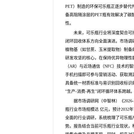
PET）制造的环保
可乐瓶
正逐步替代传
备高阻隔涂层的PET瓶有效解决了
性。
未来，可乐瓶行业将深度契合可持
闭环回收体系方向全面演进。
市场调
植物基（如甘蔗、玉米提取物）制备的
研发攻坚的核心，在保持优异物理性
（AR）与近场通信（NFC）技术的
手机扫描即可参与营销活动、获取溯
具备统一材质标准与易识别回收标识的
“生产-消费-再生”闭环循环体系跨越
据市场调研网（中智林）《
20
瓶行业市场规模达 亿元，预计2032
全面的行业调研，系统梳理了可乐瓶
势。报告结合当前可乐瓶行业现状，