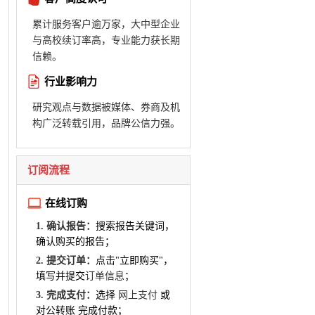
累计服务客户逾万家，大中型企业
与高校续订率高，专业能力获长期
信赖。
行业影响力
研究观点与数据被媒体、券商及机
构广泛转载引用，品牌公信力强。
订阅流程
在线订购
1. 确认报告：
搜索报告关键词，
确认购买的报告；
2. 提交订单：
点击"立即购买"，
填写并提交
订单信息
；
3. 完成支付：
选择
网上支付
或
对公转账 完成付款；