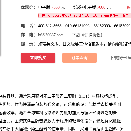
优惠价：
电子版
7360
元 纸质+电子版
7660
元
可提
电 话：
400-612-8668、010-66181099、66182099、66183099
邮 箱：
kf@20087.com
下载《订购协议》
提 示：
如需英文版、日文版等其他语言版本，请向客服咨
立即购买
订单查询
下载报告Do
容器，通常采用聚对苯二甲酸乙二醇酯（PET）材质吹塑成型，
等优势。作为快消品包装的代名词，可乐瓶的设计与材质直接关系到
运输效率。随着全球塑料污染治理力度的加大与循环经济理念的普
型压力。主流饮料品牌普遍致力于瓶身的轻量化设计，通过优化瓶胚
的前提下大幅减少原生塑料的使用量。同时，采用消费后再生塑料（r