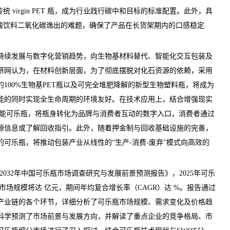
统 virgin PET 瓶，成为行业践行碳中和目标的标准配置。此外，具
碳酸饮料二氧化碳逸出的难题，确保了产品在长货架期内的口感稳定
续发展与数字化营销趋势，向生物基材料替代、智能化交互包装及
研网
认为，在材料创新层面，为了彻底摆脱对化石资源的依赖，采用
100%生物基PET瓶以及可完全堆肥降解的新型生物塑料瓶，将成为
能的同时实现全生命周期的环境友好。在技术应用上，结合增强现实
智能可乐瓶，将瓶身转化为品牌与消费者互动的数字入口，消费者通过
源信息或了解回收指引。此外，随着押金制与回收基础设施的完善，
可乐瓶，将推动包装产业从线性的“生产-消费-废弃”模式向高效的
。
26-2032年中国可乐瓶市场调查研究与发展前景预测报告
》，2025年可乐
年市场规模将达 亿元，期间年均复合增长率（CAGR）达 %。报告通过
产业链的各个环节，详细分析了可乐瓶市场规模、需求变化及价格趋
科学预测了市场前景与发展方向，并解读了重点企业的竞争格局、市