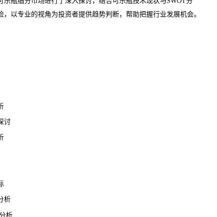
可乐瓶细分市场进行了深入探讨，结合可乐瓶技术现状与SWOT分
险，以专业的视角为投资者提供趋势判断，帮助把握行业发展机会。
析
探讨
析
标
分析
分析