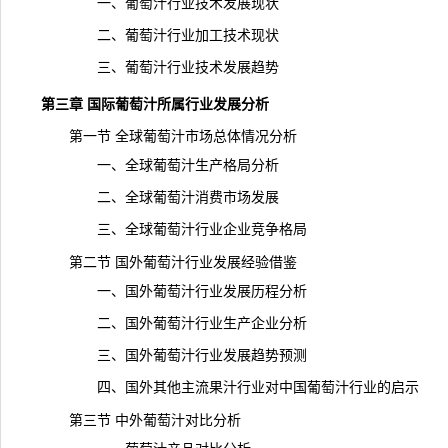
一、葡萄汁行业技术发展现状
二、葡萄汁行业加工技术现状
三、葡萄汁行业技术发展趋势
第三章 国际葡萄汁所属行业发展分析
第一节 全球葡萄汁市场总体情况分析
一、全球葡萄汁生产格局分析
二、全球葡萄汁消费市场发展
三、全球葡萄汁行业企业竞争格局
第二节 国外葡萄汁行业发展经验借鉴
一、国外葡萄汁行业发展历程分析
二、国外葡萄汁行业生产企业分析
三、国外葡萄汁行业发展趋势预测
四、国外其他主流果汁行业对中国葡萄汁行业的启示
第三节 中外葡萄汁对比分析