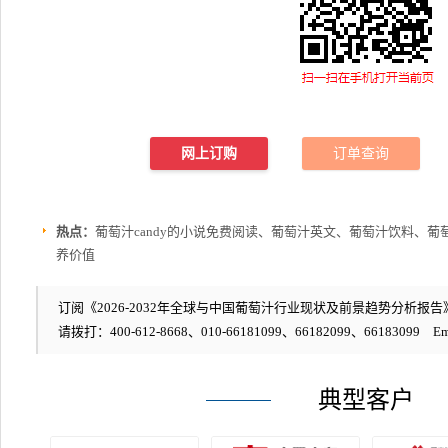
网上订购
订单查询
热点：
葡萄汁candy的小说免费阅读、葡萄汁英文、葡萄汁饮料、
养价值
订阅《2026-2032年全球与中国葡萄汁行业现状及前景趋势分析报告》
请拨打：400-612-8668、010-66181099、66182099、66183099 Em
典型客户