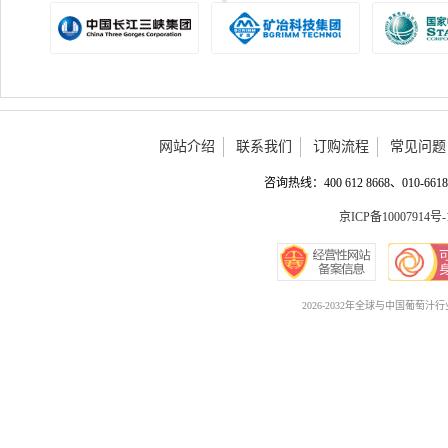
网站介绍
联系我们
订购流程
常见问题
咨询热线：400 612 8668、010-6618 
京ICP备10007914号-
2026-2032年全球与中国葡萄