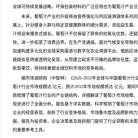
全球可持续发展战略，环保包装材料的广泛应用也为
葡萄汁
产业注
未来，葡萄汁产业的升级将由营养强化与供应链溯源体系共同
展上，针对健身人群与特定亚健康群体的细分需求，添加益生菌、
汁将迎来爆发式增长。葡萄汁不仅保留了原有的抗氧化优势，还赋
效，进一步拓宽了消费边界。在生产流通端，面对气候变化导致的
加速构建多元化的全球采购渠道与数字化农业溯源平台。借助区块
链路信息将被透明化呈现，从而建立起坚不可摧的品牌信任度。这
新型果饮，将持续重塑全球饮料市场的竞争格局。
据市场调研网（中智林）《
2026-2032年全球与中国葡萄
萄汁行业市场规模达 亿元，预计2032年市场规模将达 亿元，期间
统梳理了葡萄汁行业的产业链结构，详细解读了葡萄汁市场规模、
现状进行了全面分析。报告基于详实数据，科学预测了葡萄汁市场
企业的经营表现，剖析了行业竞争格局、市场集中度及品牌影响力
掘，报告为投资者、企业决策者及政府部门提供了行业洞察和决策
的重要参考工具。