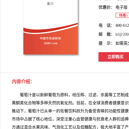
优惠价：
电子版
电 话：
400-61
邮 箱：
kf@200
提 示：
如需英
立即购买
内容介绍
：
葡萄汁是以新鲜葡萄为原料，经压榨、过滤、杀菌等工艺制成
黄酮类化合物等多种天然抗氧化剂。目前，在全球消费者健康意识觉醒与
推动下，葡萄汁已从单一的佐餐饮料跃升为备受青睐的功能性健康饮
市场中占据了核心地位，深受注重心血管健康与抗衰老人群的追捧
方通过混合水果风味、气泡化工艺以及低糖配方，极大地丰富了产