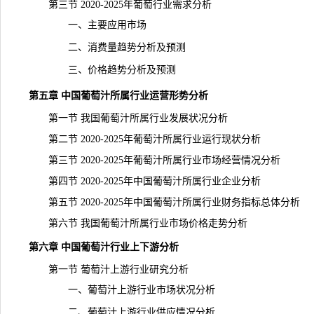
第三节 2020-2025年葡萄行业需求分析
一、主要应用市场
二、消费量趋势分析及预测
三、价格趋势分析及预测
第五章 中国葡萄汁所属行业运营形势分析
第一节 我国葡萄汁所属行业发展状况分析
第二节 2020-2025年葡萄汁所属行业运行现状分析
第三节 2020-2025年葡萄汁所属行业市场经营情况分析
第四节 2020-2025年中国葡萄汁所属行业企业分析
第五节 2020-2025年中国葡萄汁所属行业财务指标总体分析
第六节 我国葡萄汁所属行业市场价格走势分析
第六章 中国葡萄汁行业上下游分析
第一节 葡萄汁上游行业研究分析
一、葡萄汁上游行业市场状况分析
二、葡萄汁上游行业供应情况分析