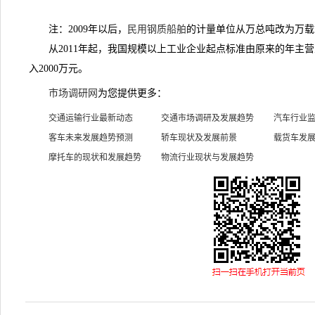
注：2009年以后，
民用钢质船舶
的计量单位从万总吨改为万载
从2011年起，我国规模以上工业企业起点标准由原来的年主营业
入2000万元。
市场调研网
为您提供更多：
交通运输行业最新动态
交通市场调研及发展趋势
汽车行业
客车未来发展趋势预测
轿车现状及发展前景
载货车发
摩托车的现状和发展趋势
物流行业现状与发展趋势