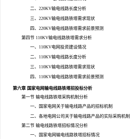
二、220KV输电线路长度分析
三、220KV输电线路铁塔需求现状
四、220KV输电线路铁塔需求前景预测
第四节 110KV输电线路铁塔需求分析
一、110KV电网投资建设情况
二、110KV输电线路长度分析
三、110KV输电线路铁塔需求现状
四、110KV输电线路铁塔需求前景预测
第六章 国家电网输电线路铁塔招投标分析
第一节 输电线路铁塔采购机制分析
一、国家电网关于输电线路产品的招标机制
二、各地电网公司关于输电线路产品的实际采购机制
第二节 输电线路铁塔招标情况分析
一、国家电网输电线路铁塔招标情况