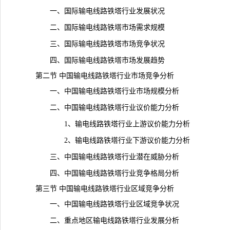
一、国际输电线路铁塔行业发展状况
二、国际输电线路铁塔市场需求规模
三、国际输电线路铁塔市场竞争状况
四、国际输电线路铁塔市场发展趋势
第二节 中国输电线路铁塔行业市场竞争分析
一、中国输电线路铁塔行业市场规模分析
二、中国输电线路铁塔行业议价能力分析
1、输电线路铁塔行业上游议价能力分析
2、输电线路铁塔行业下游议价能力分析
三、中国输电线路铁塔行业潜在威胁分析
四、中国输电线路铁塔行业竞争格局分析
第三节 中国输电线路铁塔行业区域竞争分析
一、中国输电线路铁塔行业区域竞争状况
二、重点地区输电线路铁塔行业发展分析