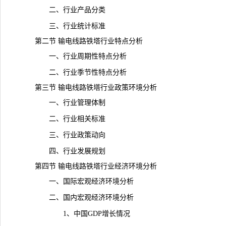
二、行业产品分类
三、行业
统计
标准
第二节 输电线路铁塔行业特点分析
一、行业周期性特点分析
二、行业季节性特点分析
第三节 输电线路铁塔行业政策环境分析
一、行业管理体制
二、行业相关标准
三、行业政策动向
四、行业发展规划
第四节 输电线路铁塔行业经济环境分析
一、国际宏观经济环境分析
二、国内宏观经济环境分析
1、中国GDP增长情况