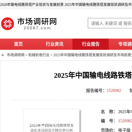
2026年输电线路铁塔产业现状与发展前景 2025年中国输电线路铁塔发展现状调研及
首页
行业资讯
行业报告
专项调
市场调研网
>
机械机电行业
>
2025年中国输电线路铁塔发展现状调研及市场前
2025年中国输电线路
报告编号：
1526982
名 称：
202
编 号：
152698
市场价：
电子版