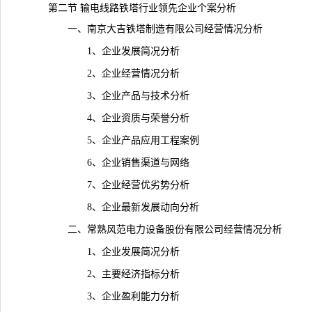
第二节 输电线路铁塔行业领先企业个案分析
一、南京大吉铁塔制造有限公司经营情况分析
1、企业发展简况分析
2、企业经营情况分析
3、企业产品与技术分析
4、企业资质与荣誉分析
5、企业产品应用工程案例
6、企业销售渠道与网络
7、企业经营优劣势分析
8、企业最新发展动向分析
二、常熟风范电力设备股份有限公司经营情况分析
1、企业发展简况分析
2、主要经济指标分析
3、企业盈利能力分析