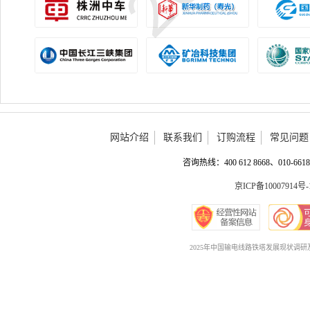
网站介绍
联系我们
订购流程
常见问题
咨询热线：400 612 8668、010-6618 
京ICP备10007914号-
2025年中国输电线路铁塔发展现状调研