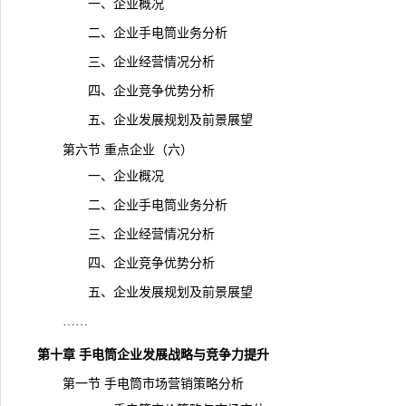
一、企业概况
二、企业手电筒业务分析
三、企业经营情况分析
四、企业竞争优势分析
五、企业发展规划及前景展望
第六节 重点企业（六）
一、企业概况
二、企业手电筒业务分析
三、企业经营情况分析
四、企业竞争优势分析
五、企业发展规划及
前景
展望
……
第十章 手电筒企业发展战略与竞争力提升
第一节 手电筒市场营销策略分析