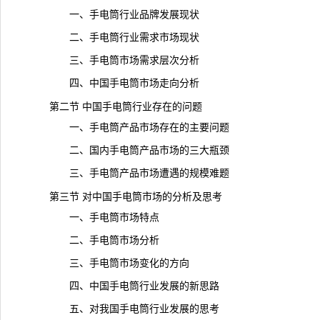
一、手电筒行业品牌发展现状
二、手电筒行业需求市场现状
三、手电筒市场需求层次分析
四、中国手电筒市场走向分析
第二节 中国手电筒行业存在的问题
一、手电筒产品市场存在的主要问题
二、国内手电筒产品市场的三大瓶颈
三、手电筒产品市场遭遇的规模难题
第三节 对中国手电筒市场的分析及思考
一、手电筒市场特点
二、手电筒
市场分析
三、手电筒市场变化的方向
四、中国手电筒行业发展的新思路
五、对我国手电筒行业发展的思考