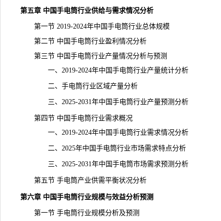
第五章 中国手电筒行业供给与需求情况分析
第一节 2019-2024年中国手电筒行业总体规模
第二节 中国手电筒行业盈利情况分析
第三节 中国手电筒行业产量情况分析与预测
一、2019-2024年中国手电筒行业产量统计分析
二、手电筒行业区域产量分析
三、2025-2031年中国手电筒行业产量预测分析
第四节 中国手电筒行业需求概况
一、2019-2024年中国手电筒行业需求情况分析
二、2025年中国手电筒行业市场需求特点分析
三、2025-2031年中国手电筒市场需求预测分析
第五节 手电筒产业供需平衡状况分析
第六章 中国手电筒行业规模与效益分析预测
第一节 手电筒行业规模分析及预测