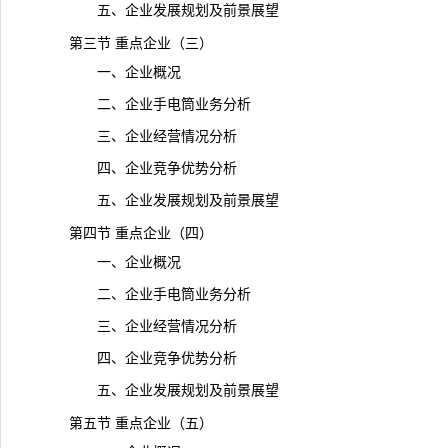
五、企业发展规划及前景展望
第三节 重点企业（三）
一、企业概况
二、企业手电筒业务分析
三、企业经营情况分析
四、企业竞争优势分析
五、企业发展规划及前景展望
第四节 重点企业（四）
一、企业概况
二、企业手电筒业务分析
三、企业经营情况分析
四、企业竞争优势分析
五、企业发展规划及前景展望
第五节 重点企业（五）