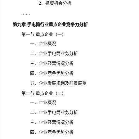
2、投资机会分析
……
第九章 手电筒行业重点企业竞争力分析
第一节 重点企业（一）
一、企业概况
二、企业手电筒业务分析
三、企业经营情况分析
四、企业竞争优势分析
五、企业发展规划及前景展望
第二节 重点企业（二）
一、企业概况
二、企业手电筒业务分析
三、企业经营情况分析
四、企业竞争优势分析