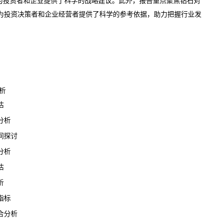
析为投资者和企业提供了科学的战略建议。此外，报告重点聚焦钻石对
为投资决策者和企业经营者提供了科学的参考依据，助力把握行业
发
析
估
分析
间探讨
分析
估
析
指标
合分析