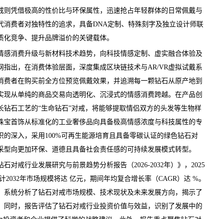
戒则凭借极高的性价比与环保属性，迅速抢占年轻群体的日常佩戴与
代消费者对独特性的追求，具备DNA定制、特殊刻字及独立设计师联
质化竞争、提升品牌溢价的关键载体。
感消费升级与新材料技术趋势，向科技情感定制、虚实融合体验及
网
指出，在消费体验层面，深度集成区块链技术与AR/VR虚拟试戴系
消费者在购买前全方位预览佩戴效果，并追溯每一颗钻石从原产地到
实现从单纯的商品交易向透明化、沉浸式的情感消费跨越。在产品创
长钻石工艺的“生命钻石”对戒，将能够提取情侣双方的头发等生物样
珠宝首饰从标准化的工业奢侈品向具备极高情感浓度与科技属性的专
的深入，采用100%可再生能源培育且具备零碳认证的绿色钻石对
采型向更加环保、道德且具备社会责任感的可持续发展模式转型。
钻石对戒行业发展研究与前景趋势分析报告（2026-2032年）
》，2025
2032年市场规模将达 亿元，期间年均复合增长率（CAGR）达 %。
，系统分析了钻石对戒市场规模、技术现状及未来发展方向，揭示了
。同时，报告评估了钻石对戒行业投资价值与效益，识别了发展中的