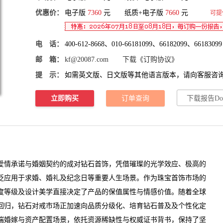
优惠价：
电子版
7360
元 纸质+电子版
7660
元
可提
电 话：
400-612-8668、010-66181099、66182099、66183099
邮 箱：
kf@20087.com
下载《订购协议》
提 示：
如需英文版、日文版等其他语言版本，请向客服咨
立即购买
订单查询
下载报告Do
情承诺与婚姻契约的成对钻石首饰，凭借璀璨的光学效应、极高的
泛应用于求婚、婚礼及纪念日等重要人生场景。作为珠宝首饰市场的
度等级及设计美学直接决定了产品的保值属性与情感价值。随着全球
回归，钻石对戒市场正加速向品质分级化、培育钻石普及及个性化定
端婚嫁与资产配置场景，依托资源稀缺性与权威证书背书，保持了坚