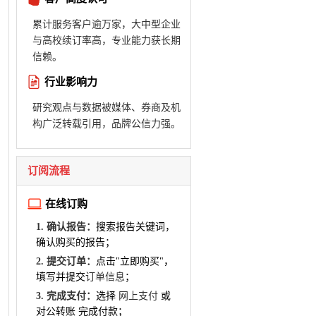
累计服务客户逾万家，大中型企业
与高校续订率高，专业能力获长期
信赖。
行业影响力
研究观点与数据被媒体、券商及机
构广泛转载引用，品牌公信力强。
订阅流程
在线订购
1. 确认报告：
搜索报告关键词，
确认购买的报告；
2. 提交订单：
点击"立即购买"，
填写并提交
订单信息
；
3. 完成支付：
选择
网上支付
或
对公转账 完成付款；