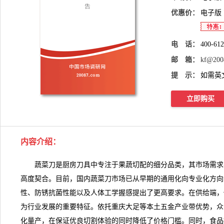
优惠价：
电子版
电 话：
400-61
邮 箱：
kf@200
提 示：
如需英
立即购买
内容介绍：
蔬菜刀是厨房刀具中专注于果蔬切配的细分品类，其市场需求
高度契合。目前，国内
蔬菜刀
市场已从早期的通用化向专业化方向
性、防锈抗菌性能以及人体工学握感提出了更高要求。在供给端，
为行业发展的重要特征。依托重庆大足等本土五金产业带优势，众
化量产，在保证优良切割体验的同时降低了价格门槛。同时，食品