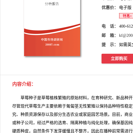
优惠价：
电子版
电 话：
400-61
邮 箱：
kf@200
提 示：
如需英
立即购买
内容介绍
：
草莓种子是草莓植株繁殖的原始材料，在育种研究、新品种开
尽管现代草莓生产主要依赖于匍匐茎无性繁殖以保持品种特性稳定
究、种质资源保存以及部分生态农业或家庭园艺场景。目前，商业
或种子公司，经过严格的选育、隔离种植与纯化处理，确保基因纯
硬质种皮，自然条件下发芽缓慢且不整齐，因此在播种前常需进行