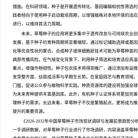
措施。在科研领域，种子是开展遗传转化、基因编辑和抗性筛选的
践者倾向于使用种子启动栽培周期，以增强植株对本地环境的适应
进行，以维持其活力周期。
未来，草莓种子的应用将更多集中于遗传改良与可持续农业创
发展，基于种子的育种周期将显著缩短，通过标记辅助选择或基因
化等优良性状的聚合。合成种子或体细胞胚技术可能为草莓种苗的
病原传播
风险
。在气候变化背景下，利用种子筛选和培育适应高温
重点，增强作物韧性。种子包衣技术将得到推广，通过添加有益微
发芽整齐度、幼苗成活率与早期生长势。在家庭园艺与教育领域，
门槛，促进公众参与植物科学实践。种质资源库的建设将加强全球
为未来育种提供丰富基因库。此外，有机种子认证体系将更加完善
理种子的需求。长远来看，
草莓种子
不仅是繁殖起点，更将成为推
提升的重要资源。
《
2026-2032年中国草莓种子市场现状调研与发展前景趋势分
一手调研数据，对草莓种子行业进行了
市场调研
，内容涵盖草莓种