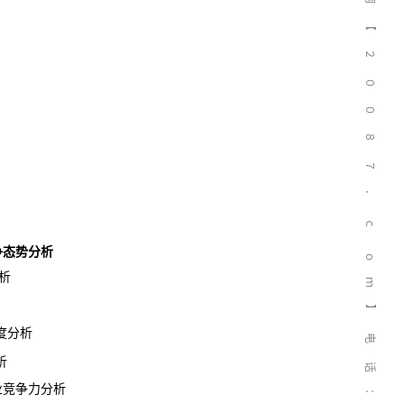
【
２
０
０
８
７
．
ｃ
竞争态势分析
ｏ
析
ｍ
】
度分析
电
析
话
企业竞争力分析
：