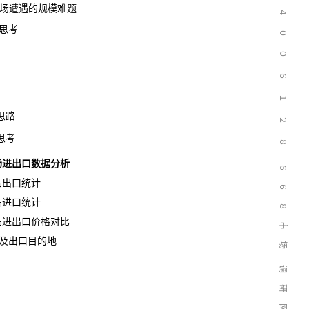
市场遭遇的规模难题
４
思考
０
０
６
１
思路
２
思考
８
市场进出口数据分析
６
品出口统计
６
品进口统计
８
产品进出口价格对比
市
及出口目的地
场
调
研
网