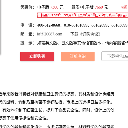
优惠价：
电子版
7360
元 纸质+电子版
7660
元
可提
电 话：
400-612-8668、010-66181099、66182099、66183099
邮 箱：
kf@20087.com
下载《订购协议》
提 示：
如需英文版、日文版等其他语言版本，请向客服咨
立即购买
订单查询
下载报告Do
年来随着消费者对健康和卫生意识的提高，其材质和设计也经历
代的塑料、竹制乃至抗菌不锈钢
砧板
，市场上的选择日益多样化。
，有效地抑制了细菌生长，提升了食品安全性。同时，设计上的创
提高了使用便捷性和安全性。
学的创新和智能化设计。
市场调研网
认为，材料科学的创新可能