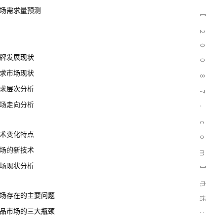
市场需求量预测
【
２
０
品牌发展现状
０
需求市场现状
８
需求层次分析
７
市场走向分析
．
ｃ
技术变化特点
ｏ
市场的新技术
ｍ
市场现状分析
】
电
市场存在的主要问题
话
产品市场的三大瓶颈
：