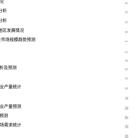
况
４
分析
０
分析
０
区发展情况
６
行业市场规模趋势预测
１
２
８
析及预测
６
６
行业产量
统计
８
市
业
产量
预测
场
预测
调
市场需求统计
研
网