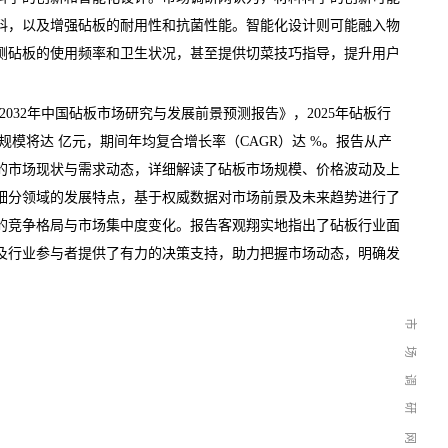
料，以及增强砧板的耐用性和抗菌性能。智能化设计则可能融入物
测砧板的使用频率和卫生状况，甚至提供切菜技巧指导，提升用户
26-2032年中国砧板市场研究与发展前景预测报告
》，2025年砧板行
场规模将达 亿元，期间年均复合增长率（CAGR）达 %。报告从产
的市场现状与需求动态，详细解读了砧板市场规模、
价格
波动及上
细分领域的发展特点，基于权威数据对市场前景及未来
趋势
进行了
的竞争格局与市场集中度变化。报告客观翔实地指出了砧板行业面
及行业参与者提供了有力的决策支持，助力把握市场动态，明确发
市
场
调
研
网