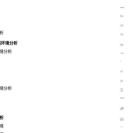
【
２
０
析
０
发展环境分析
８
境分析
７
．
ｃ
ｏ
境分析
ｍ
】
电
析
话
境
：