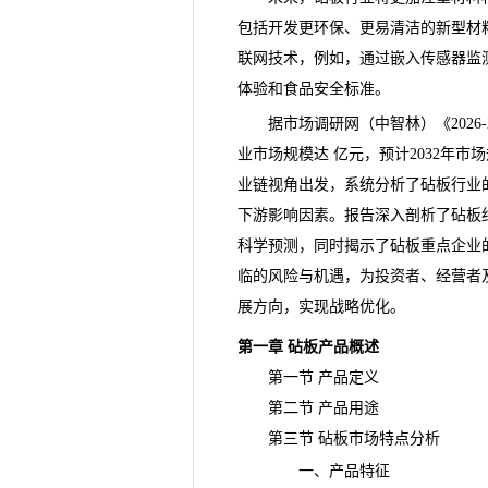
包括开发更环保、更易清洁的新型材
联网技术，例如，通过嵌入传感器监
体验和食品安全标准。
据市场调研网（中智林）《
20
业市场规模达 亿元，预计2032年市
业链视角出发，系统分析了砧板行业
下游影响因素。报告深入剖析了砧板
科学预测，同时揭示了砧板重点企业
临的
风险
与机遇，为投资者、经营者
展方向，实现战略优化。
第一章 砧板产品概述
第一节 产品定义
第二节 产品用途
第三节 砧板市场特点分析
一、产品特征