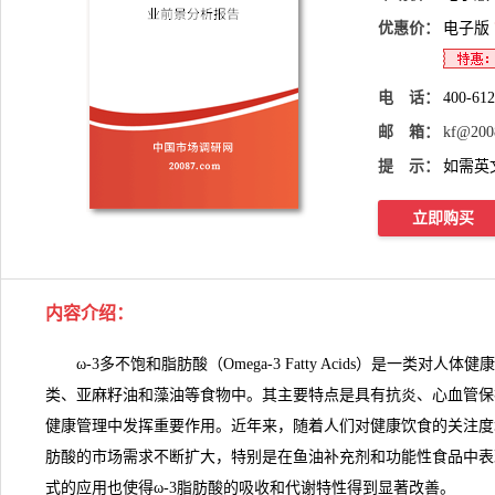
优惠价：
电子版
电 话：
400-61
邮 箱：
kf@200
提 示：
如需英
立即购买
内容介绍
：
ω-3多不饱和脂肪酸
（Omega-3 Fatty Acids）是一类
类、亚麻籽油和藻油等食物中。其主要特点是具有抗炎、心血管保
健康管理中发挥重要作用。近年来，随着人们对健康饮食的关注度增
肪酸的市场需求不断扩大，特别是在鱼油补充剂和功能性食品中表
式的应用也使得ω-3脂肪酸的吸收和代谢特性得到显著改善。