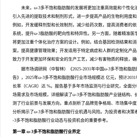
未来，ω-3多不饱和脂肪酸的发展将更加注重高效能和个性化
引入先进的提取技术和制剂形式，进一步提高产品的生物利用度和
例如，开发缓释剂型和长效制剂，减少给药次数，提高消费者的依
系统，提升ω-3脂肪酸的靶向性和特异性。另一方面，随着精准医
将更加注重个体化治疗方案的设计。例如，结合基因检测结果和消
案，提高健康管理效果；开发适用于特定病症和人群的定制化产品
致力于开发更加环保和安全的生产工艺，减少有害物质的释放，确
据市场
调研
网（中智林）《
2025-2031年中国ω-3多不饱
告
》，2025年ω-3多不饱和脂肪酸行业市场规模达 亿元，预计20
长率（CAGR）达 %。报告基于多年市场监测与
行业研究
，全面分
场需求及市场规模，详细解读了ω-3多不饱和脂肪酸产业链结构、
测了行业前景与发展方向，重点剖析了品牌竞争格局、市场集中度
分析揭示了ω-3多不饱和脂肪酸行业机遇与风险。为投资者和决策
-3多不饱和脂肪酸行业动态与投资机会的重要参考。
第一章 ω-3多不饱和脂肪酸行业界定