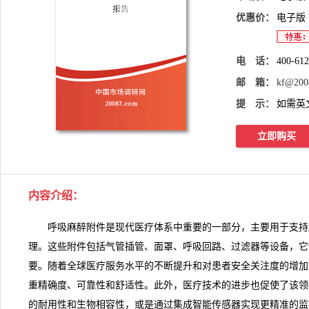
优惠价：
电子版
电 话：
400-61
邮 箱：
kf@200
提 示：
如需英
立即购买
内容介绍：
呼吸麻醉附件是现代医疗体系中重要的一部分，主要用于支持
理。这些附件包括气管插管、面罩、呼吸回路、过滤器等设备，它
要。随着全球医疗服务水平的不断提升和对患者安全关注度的增加
重精确度、可靠性和舒适性。此外，医疗技术的进步也促使了该领
的耐用性和生物相容性，或是通过集成智能传感器实现更精准的监