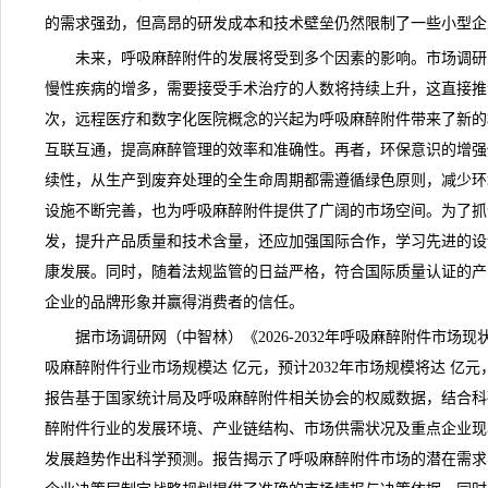
的需求强劲，但高昂的研发成本和技术壁垒仍然限制了一些小型企
未来，呼吸麻醉附件的发展将受到多个因素的影响。
市场调研
慢性疾病的增多，需要接受手术治疗的人数将持续上升，这直接推
次，远程医疗和数字化医院概念的兴起为呼吸麻醉附件带来了新的
互联互通，提高麻醉管理的效率和准确性。再者，环保意识的增强
续性，从生产到废弃处理的全生命周期都需遵循绿色原则，减少环
设施不断完善，也为呼吸麻醉附件提供了广阔的市场空间。为了抓
发，提升产品质量和技术含量，还应加强国际合作，学习先进的设
康发展。同时，随着法规监管的日益严格，符合国际质量认证的产
企业的
品牌
形象并赢得消费者的信任。
据市场调研网（中智林）《
2026-2032年呼吸麻醉附件市
吸麻醉附件行业市场
规模
达 亿元，预计2032年市场规模将达 亿
报告基于国家统计局及呼吸麻醉附件相关协会的权威数据，结合科
醉附件行业的发展环境、产业链结构、市场供需状况及重点企业
现
发展
趋势
作出科学预测。报告揭示了呼吸麻醉附件市场的潜在需求