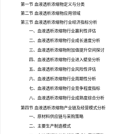
第一节 血液透析浓缩物定义与分类
第二节 血液透析浓缩物应用领域
第三节 血液透析浓缩物行业经济指标分析
一、血液透析浓缩物行业赢利性评估
二、血液透析浓缩物行业成长速度分析
三、血液透析浓缩物附加值提升空间探讨
四、血液透析浓缩物行业进入壁垒分析
五、血液透析浓缩物行业风险性评估
六、血液透析浓缩物行业周期性分析
七、血液透析浓缩物行业竞争程度指标
八、血液透析浓缩物行业成熟度综合分析
第四节 血液透析浓缩物产业链及经营模式分析
一、原材料供应链与采购策略
二、主要生产制造模式