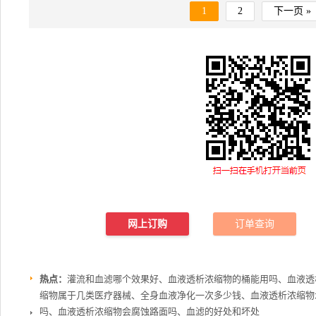
1
2
下一页 »
网上订购
订单查询
热点：
灌流和血滤哪个效果好、血液透析浓缩物的桶能用吗、血液透
缩物属于几类医疗器械、全身血液净化一次多少钱、血液透析浓缩物
吗、血液透析浓缩物会腐蚀路面吗、血滤的好处和坏处