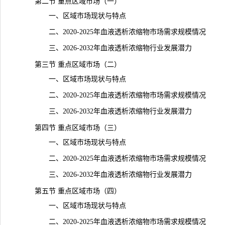
第二节 重点区域市场（一）
一、区域市场现状与特点
二、2020-2025年血液透析浓缩物市场需求规模情况
三、2026-2032年血液透析浓缩物行业发展潜力
第三节 重点区域市场（二）
一、区域市场现状与特点
二、2020-2025年血液透析浓缩物市场需求规模情况
三、2026-2032年血液透析浓缩物行业发展潜力
第四节 重点区域市场（三）
一、区域市场现状与特点
二、2020-2025年血液透析浓缩物市场需求规模情况
三、2026-2032年血液透析浓缩物行业发展潜力
第五节 重点区域市场（四）
一、区域市场现状与特点
二、2020-2025年血液透析浓缩物市场需求规模情况