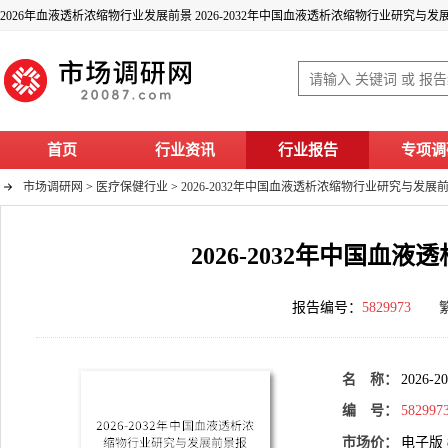
2026年血液透析浓缩物行业发展前景 2026-2032年中国血液透析浓缩物行业研究与
首页
行业资讯
行业报告
专项调
市场调研网
>
医疗保健行业
>
2026-2032年中国血液透析浓缩物行业研究与发展
2026-2032年中国
报告编号：
5829973
名 称：
202
编 号：
582997
市场价：
电子版