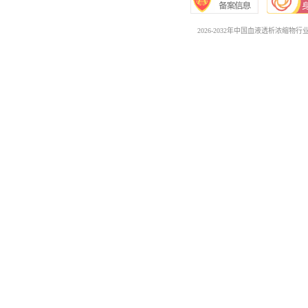
2026-2032年中国血液透析浓缩