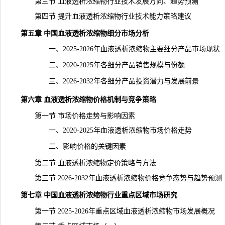
第三节 血液透析浓缩物行业技术发展方向、趋势预测
第四节 提升血液透析浓缩物行业技术能力策略建议
第五章 中国血液透析浓缩物细分市场分析
一、2025-2026年血液透析浓缩物主要细分产品市场现状
二、2020-2025年各细分产品销售规模与份额
三、2026-2032年各细分产品投资潜力与发展前景
第六章 血液透析浓缩物价格机制与竞争策略
第一节 市场价格走势与影响因素
一、2020-2025年血液透析浓缩物市场价格走势
二、影响价格的关键因素
第二节 血液透析浓缩物定价策略与方法
第三节 2026-2032年血液透析浓缩物价格竞争态势与趋势预测
第七章 中国血液透析浓缩物行业重点区域
市场研究
第一节 2025-2026年重点区域血液透析浓缩物市场发展概况