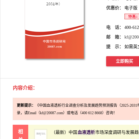
优惠价：
电子版
电 话：
400-61
邮 箱：
kf@200
提 示：
如需英
立即购买
内容介绍
：
更新提示：
《中国血液透析行业调查分析及发展趋势预测报告（2025-203
录，请Email（kf@20087.com）或电话（400 612 8668）咨询！
相
（最新）中国
血液透析
市场深度调研与发展趋