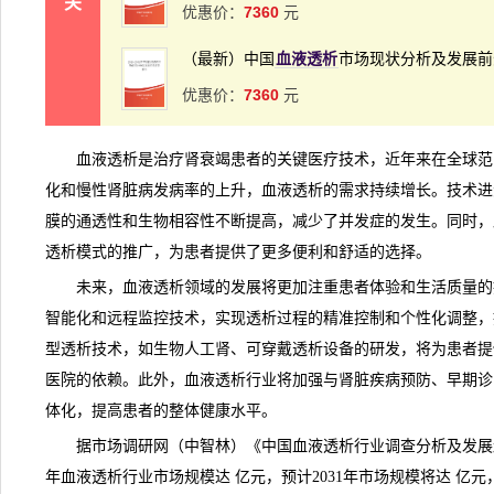
关
7360
优惠价：
元
（最新）中国
血液透析
市场现状分析及发展前
7360
优惠价：
元
血液透析是治疗肾衰竭患者的关键医疗技术，近年来在全球范
化和慢性肾脏病发病率的上升，
血液透析
的需求持续增长。技术进
膜的通透性和生物相容性不断提高，减少了并发症的发生。同时，
透析模式的推广，为患者提供了更多便利和舒适的选择。
未来，血液透析领域的发展将更加注重患者体验和生活质量的
智能化和远程监控技术，实现透析过程的精准控制和个性化调整，
型透析技术，如生物人工肾、可穿戴透析设备的研发，将为患者提
医院的依赖。此外，血液透析行业将加强与肾脏疾病预防、早期诊
体化，提高患者的整体健康水平。
据
市场调研
网（中智林）《
中国血液透析行业调查分析及发展趋势
年血液透析行业市场
规模
达 亿元，预计2031年市场规模将达 亿