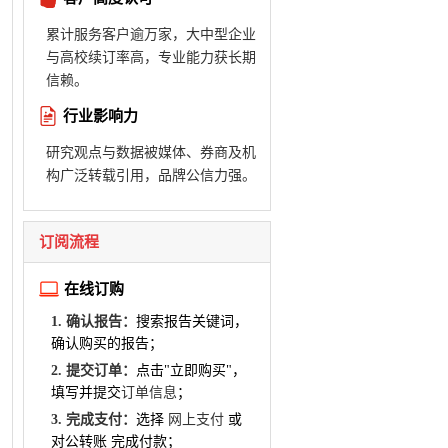
累计服务客户逾万家，大中型企业
与高校续订率高，专业能力获长期
信赖。
行业影响力
研究观点与数据被媒体、券商及机
构广泛转载引用，品牌公信力强。
订阅流程
在线订购
1. 确认报告：
搜索报告关键词，
确认购买的报告；
2. 提交订单：
点击"立即购买"，
填写并提交
订单信息
；
3. 完成支付：
选择
网上支付
或
对公转账 完成付款；