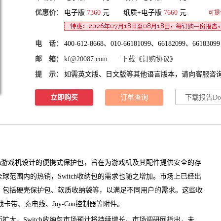
优惠价：
电子版
7360
元 纸质+电子版
7660
元
可提
电 话：
400-612-8668、010-66181099、66182099、66183099
邮 箱：
kf@20087.com
下载《订购协议》
提 示：
如需英文版、日文版等其他语言版本，请向客服咨
立即购买
订单查询
下载报告Do
tch游戏机设计的便携式保护包，旨在为游戏机及其配件提供安全的存
在全球范围内的热销，Switch收纳包的需求也随之增加。市场上已经出
，包括硬壳保护包、软质收纳袋等，以满足不同用户的需求。这些收
戏卡带
、
充电线
、Joy-Con控制器等附件。
扩大，Switch收纳包市场预计将持续增长。
市场调研网
指出，未