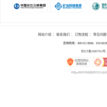
网站介绍
联系我们
订购流程
常见问题
咨询热线：400 612 8668、010-6618 
京ICP备10007914号-
中国pp丙料市场调查研究与行业前景分