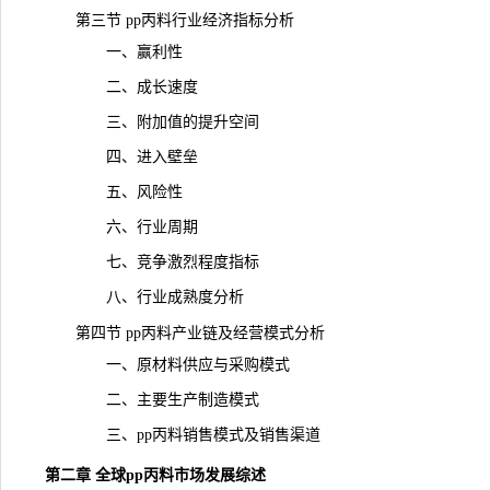
第三节 pp丙料行业经济指标分析
一、赢利性
二、成长速度
三、附加值的提升空间
四、进入壁垒
五、风险性
六、行业周期
七、竞争激烈程度指标
八、行业成熟度分析
第四节 pp丙料产业链及经营模式分析
一、原材料供应与采购模式
二、主要生产制造模式
三、pp丙料销售模式及销售渠道
第二章 全球pp丙料市场发展综述