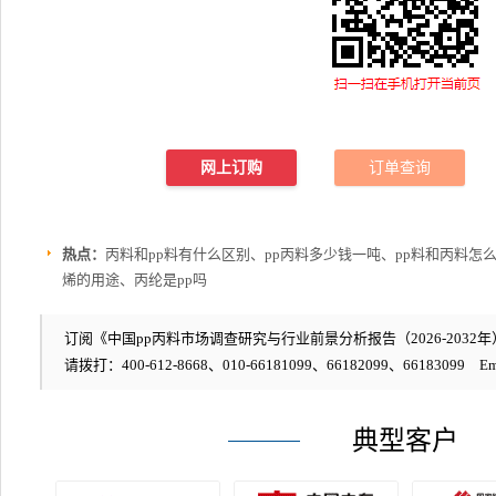
网上订购
订单查询
热点：
丙料和pp料有什么区别、pp丙料多少钱一吨、pp料和丙料怎
烯的用途、丙纶是pp吗
订阅《中国pp丙料市场调查研究与行业前景分析报告（2026-2032年）
请拨打：400-612-8668、010-66181099、66182099、66183099 Em
典型客户