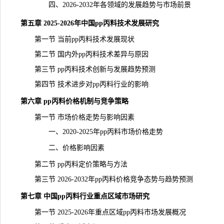
四、2026-2032年各领域的发展趋势与市场前景
第五章 2025-2026年中国pp丙料技术发展研究
第一节 当前pp丙料技术发展现状
第二节 国内外pp丙料技术差异与原因
第三节 pp丙料技术创新与发展趋势预测
第四节 技术进步对pp丙料行业的影响
第六章 pp丙料价格机制与竞争策略
第一节 市场价格走势与影响因素
一、2020-2025年pp丙料市场价格走势
二、价格影响因素
第二节 pp丙料定价策略与方法
第三节 2026-2032年pp丙料价格竞争态势与
趋势
预测
第七章 中国pp丙料行业重点区域
市场研究
第一节 2025-2026年重点区域pp丙料市场发展概况