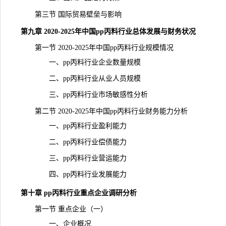
第三节 国际贸易壁垒与影响
第九章 2020-2025年中国pp丙料行业总体发展与财务状况
第一节 2020-2025年中国pp丙料行业规模情况
一、pp丙料行业企业数量规模
二、pp丙料行业从业人员规模
三、pp丙料行业市场敏感性分析
第二节 2020-2025年中国pp丙料行业财务能力分析
一、pp丙料行业盈利能力
二、pp丙料行业偿债能力
三、pp丙料行业营运能力
四、pp丙料行业发展能力
第十章 pp丙料行业重点企业调研分析
第一节 重点企业（一）
一、企业概况