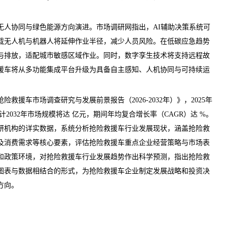
人协同与绿色能源方向演进。
市场调研网
指出，AI辅助决策系统可
载无人机与机器人将延伸作业半径，减少人员风险。在低碳应急趋势
与排放，适配城市敏感区域作业。同时，数字孪生技术将支持远程故
援车将从多功能集成平台升级为具备自主感知、人机协同与可持续运
抢险救援车市场调查研究与发展前景报告（2026-2032年）
》，2025年
2032年市场规模将达 亿元，期间年均复合增长率（CAGR）达 %。
研机构的详实数据，系统分析抢险救援车行业发展现状，涵盖抢险救
及消费需求等核心要素，评估抢险救援车重点企业经营策略与市场表
和政策环境，对抢险救援车行业发展趋势作出科学
预测
，指出抢险救
图表与数据相结合的形式，为抢险救援车企业制定发展战略和投资决
方向。