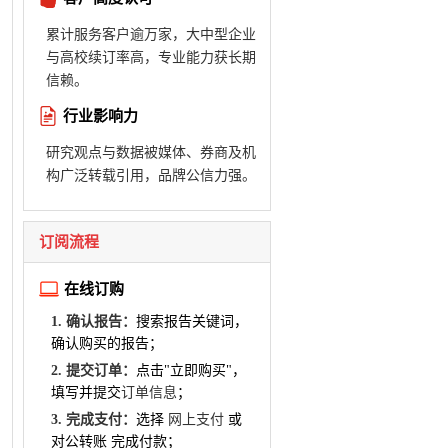
累计服务客户逾万家，大中型企业
与高校续订率高，专业能力获长期
信赖。
行业影响力
研究观点与数据被媒体、券商及机
构广泛转载引用，品牌公信力强。
订阅流程
在线订购
1. 确认报告：
搜索报告关键词，
确认购买的报告；
2. 提交订单：
点击"立即购买"，
填写并提交
订单信息
；
3. 完成支付：
选择
网上支付
或
对公转账 完成付款；