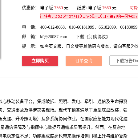
优惠价：
电子版
7360
元 纸质+电子版
7660
元
可提
电 话：
400-612-8668、010-66181099、66182099、66183099
邮 箱：
kf@20087.com
下载《订购协议》
提 示：
如需英文版、日文版等其他语言版本，请向客服咨
立即购买
订单查询
下载报告Do
核心移动装备平台，集成破拆、照明、发电、牵引、通信及生命探测
灾、交通事故及洪涝灾害现场。现代车辆普遍基于重型底盘改装，强
压支腿、升降照明塔）及多系统协同作业。在国家应急能力现代化建
/卫星通信保障及与指挥中心数据互通需求显著提升。然而，在复杂地
供电稳定性不足；功能集成度高也带来操作培训门槛上升与维护复杂