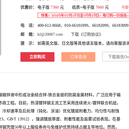
优惠价：
电子版
7360
元 纸质+电子版
7660
元
可提
电 话：
400-612-8668、010-66181099、66182099、66183099
邮 箱：
kf@20087.com
下载《订购协议》
提 示：
如需英文版、日文版等其他语言版本，请向客服咨
立即购买
订单查询
下载报告Do
融锌液中形成冶金结合锌-铁合金层的防腐金属材料，广泛应用于输
市政工程。目前，热浸镀锌钢主流工艺采用连续退火-镀锌联合机组，
、冷却速率及后处理（钝化、涂油）优化镀层附着力、均匀性与耐蚀
23、GB/T 13912），强调镀层厚度、附着性能及盐雾试验表现。在基
锌钢
凭借50年以上服役寿命与免维护优势持续占据主导地位。然而，