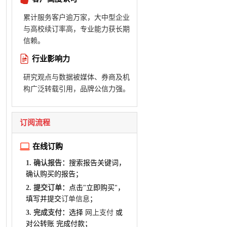
累计服务客户逾万家，大中型企业
与高校续订率高，专业能力获长期
信赖。
行业影响力
研究观点与数据被媒体、券商及机
构广泛转载引用，品牌公信力强。
订阅流程
在线订购
1. 确认报告：
搜索报告关键词，
确认购买的报告；
2. 提交订单：
点击"立即购买"，
填写并提交
订单信息
；
3. 完成支付：
选择
网上支付
或
对公转账 完成付款；