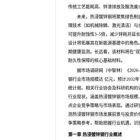
传统工艺能耗高、锌渣排放及酸洗废
未来，热浸镀锌钢将聚焦绿色制造
理技术（如机械除鳞、激光清洁）与余
可提升耐蚀性3–5倍，减少锌耗并
设计将拓展其在新能源基建中的角色。
期健康监测。长远看，该材料将在“
耐久性保障的核心基础材料。
据市场调研网（中智林）《
20
钢行业市场规模达 亿元，预计2032
统计局、相关行业协会及科研机构的
行业现状，涵盖热浸镀锌钢市场规模
点企业竞争策略与市场表现。通过研
测热浸镀锌钢市场发展
前景
与投资价
争策略参考，帮助把握行业机遇，识
第一章 热浸镀锌钢行业概述