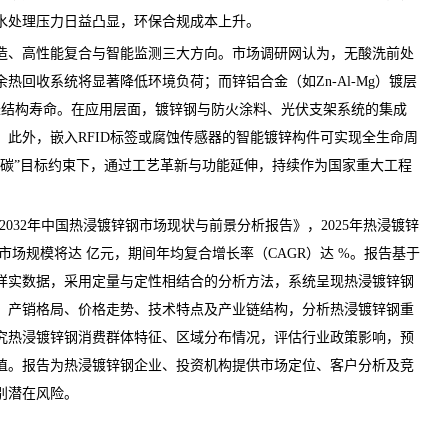
水处理压力日益凸显，环保合规成本上升。
、高性能复合与智能监测三大方向。
市场调研网
认为，无酸洗前处
热回收系统将显著降低环境负荷；而锌铝合金（如Zn-Al-Mg）镀层
延长结构寿命。在应用层面，镀锌钢与防火涂料、光伏支架系统的集成
此外，嵌入RFID标签或腐蚀传感器的智能镀锌构件可实现全生命周
双碳”目标约束下，通过工艺革新与功能延伸，持续作为国家重大工程
26-2032年中国热浸镀锌钢市场现状与前景分析报告
》，2025年热浸镀锌
年市场规模将达 亿元，期间年均复合增长率（CAGR）达 %。报告基于
详实数据，采用定量与定性相结合的分析方法，系统呈现热浸镀锌钢
、产销格局、
价格
走势、技术特点及产业链结构，分析热浸镀锌钢重
究热浸镀锌钢消费群体特征、区域分布情况，评估行业政策影响，预
值。报告为热浸镀锌钢企业、投资机构提供市场定位、客户分析及竞
别潜在
风险
。