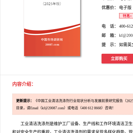
优惠价：
电子版
电 话：
400-61
邮 箱：
kf@200
提 示：
如需英
立即购买
内容介绍
：
更新提示：
《中国工业清洁洗涤剂行业现状分析与发展前景研究报告（202
目录，请Email（kf@20087.com）或电话（400 612 8668）咨询！
工业清洁洗涤剂是维护工厂设备、生产线和工作环境清洁卫生的
和对安全生产的重视，
工业清洁洗涤剂
的需求呈现多样化趋势。现