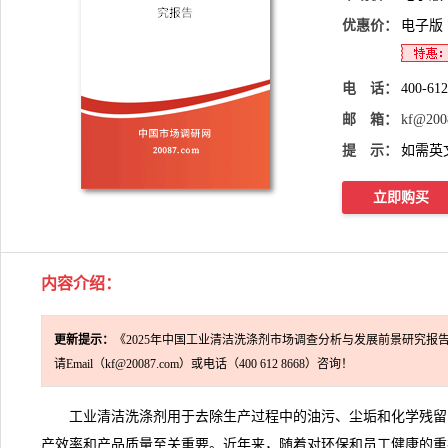
优惠价：
电子版
电 话：
400-61
邮 箱：
kf@200
提 示：
如需英
立即购买
内容介绍
：
更新提示：
《2025年中国工业清洁洗涤剂市场调查分析与发展前景研究报
请Email（kf@20087.com）或电话（400 612 8668）咨询！
工业清洁洗涤剂
用于去除生产过程中的油污、尘垢和化学残留
产效率和产品质量至关重要。近年来，随着对环保和员工健康的重