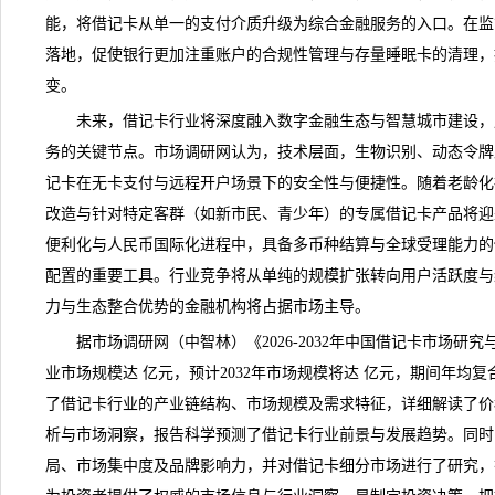
能，将
借记卡
从单一的支付介质升级为综合金融服务的入口。在监
落地，促使银行更加注重账户的合规性管理与存量睡眠卡的清理，
变。
未来，借记卡行业将深度融入数字金融生态与
智慧城市
建设，
务的关键节点。
市场调研网
认为，技术层面，生物识别、动态令牌
记卡在无卡支付与远程开户场景下的安全性与便捷性。随着老龄化
改造与针对特定客群（如新市民、青少年）的专属借记卡产品将迎
便利化与人民币国际化进程中，具备多币种结算与全球受理能力的
配置的重要工具。行业竞争将从单纯的规模扩张转向用户活跃度与
力与生态整合优势的金融机构将占据市场主导。
据市场调研网（中智林）《
2026-2032年中国借记卡市场研
业市场规模达 亿元，预计2032年市场规模将达 亿元，期间年均复
了借记卡行业的产业链结构、市场规模及需求特征，详细解读了价
析与市场洞察，报告科学预测了借记卡行业前景与发展趋势。同时
局、市场集中度及品牌影响力，并对借记卡细分市场进行了研究，