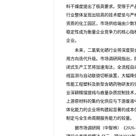
料干燥度提出了极高要求。受限于产
行业整体呈现出较高的技术壁垒与严
资质的化工园区，市场供给端由少数
稳定性成为衡量企业竞争力的核心指
企业。
未来，二氯氧化硒行业将深度契合
用方向迭代升级。
市场调研网
指出，
闭式生产工艺将加速淘汰，全流程自
线监测与自动联锁切断装置，大幅降
性能工程塑料及新型含硒
药物研发
的
业深耕精馏提纯与痕量杂质控制技术
上游原材料的集约化供应与下游废液中
体化能力的企业将构建起显著的成本
制定与全生命周期服务能力的较量。
据市场调研网（中智林）《
20