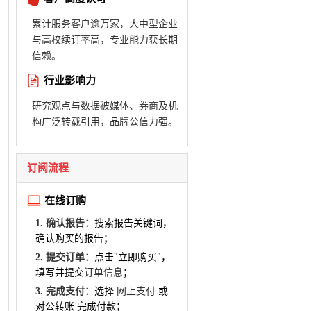
累计服务客户逾万家，大中型企业
与高校续订率高，专业能力获长期
信赖。
行业影响力
研究观点与数据被媒体、券商及机
构广泛转载引用，品牌公信力强。
订阅流程
在线订购
1. 确认报告：
搜索报告关键词，
确认购买的报告；
2. 提交订单：
点击"立即购买"，
填写并提交
订单信息
；
3. 完成支付：
选择
网上支付
或
对公转账 完成付款；