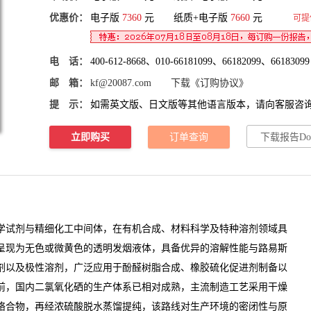
优惠价：
电子版
7360
元 纸质+电子版
7660
元
可提
电 话：
400-612-8668、010-66181099、66182099、66183099
邮 箱：
kf@20087.com
下载《订购协议》
提 示：
如需英文版、日文版等其他语言版本，请向客服咨
立即购买
订单查询
下载报告Do
试剂与精细化工中间体，在有机合成、材料科学及特种溶剂领域具
呈现为无色或微黄色的透明发烟液体，具备优异的溶解性能与路易斯
剂以及极性溶剂，广泛应用于酚醛树脂合成、橡胶硫化促进剂制备以
前，国内
二氯氧化硒
的生产体系已相对成熟，主流制造工艺采用干燥
络合物，再经浓硫酸脱水蒸馏提纯，该路线对生产环境的密闭性与原