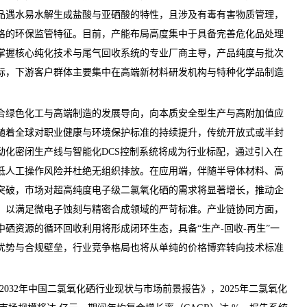
品遇水易水解生成盐酸与亚硒酸的特性，且涉及有毒有害物质管理，
格的环保监管特征。目前，产能布局高度集中于具备完善危化品处理
掌握核心纯化技术与尾气回收系统的专业厂商主导，产品纯度与批次
标，下游客户群体主要集中在高端新材料研发机构与特种化学品制造
绿色化工与高端制造的发展导向，向本质安全型生产与高附加值应
随着全球对职业健康与环境保护标准的持续提升，传统开放式或半封
动化密闭生产线与智能化DCS控制系统将成为行业标配，通过引入在
低人工操作风险并杜绝无组织排放。在应用端，伴随半导体材料、高
突破，市场对超高纯度电子级二氯氧化硒的需求将显著增长，推动企
，以满足微电子蚀刻与精密合成领域的严苛标准。产业链协同方面，
硒资源的循环回收利用将形成闭环生态，具备“生产-回收-再生”一
优势与合规壁垒，行业竞争格局也将从单纯的价格博弈转向技术标准
26-2032年中国二氯氧化硒行业现状与市场前景报告
》，2025年二氯氧化