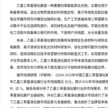
乙基三苯基溴化膦
是一种重要的季膦盐类化合物，主要应用于
制备等领域。该化合物凭借良好的热稳定性、离子导电性及配位能
电化学器件研究中展现出独特价值。生产工艺普遍采用三苯基膦与
点集中于反应选择性提升、溶剂绿色化及副产物控制。尽管应用领
化工流程中具备难以替代的作用，下游用户对纯度、水分含量及批
未来，乙基三苯基溴化膦的发展将深度绑定先进材料与绿色化
电解质、离子液体及有机光伏材料研发中，该化合物可能作为结构
同时，连续流微反应技术有望替代传统间歇釜式工艺，实现更高安
子化学品
需求
上升，乙基三苯基溴化膦在半导体清洗或光刻辅助材
看，其市场生命力将取决于能否通过分子结构修饰拓展功能边界，
据市场
调研
网（中智林）《
2026-2032年中国乙基三苯基
年乙基三苯基溴化膦行业市场
规模
达 亿元，预计2032年市场规模
R）达 %。报告系统分析了乙基三苯基溴化膦行业的市场需求、
苯基溴化膦产业链结构，并对乙基三苯基溴化膦细分市场进行了深
了乙基三苯基溴化膦市场前景与发展趋势，重点剖析了品牌
竞争
格