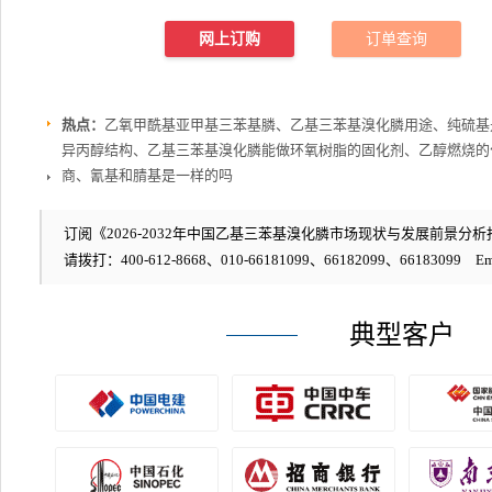
网上订购
订单查询
热点：
乙氧甲酰基亚甲基三苯基膦、乙基三苯基溴化膦用途、纯硫基
异丙醇结构、乙基三苯基溴化膦能做环氧树脂的固化剂、乙醇燃烧的
商、氰基和腈基是一样的吗
订阅《2026-2032年中国乙基三苯基溴化膦市场现状与发展前景分析报
请拨打：400-612-8668、010-66181099、66182099、66183099 Em
典型客户