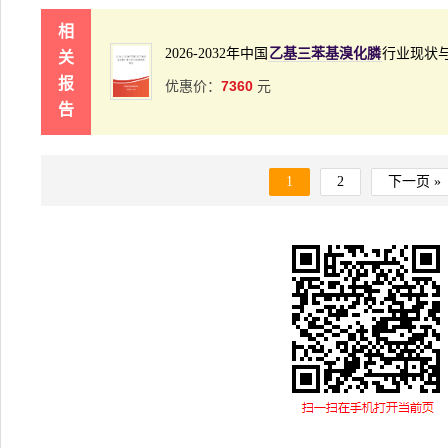
相
2026-2032年中国
乙基三苯基溴化膦
行业现状
关
报
7360
优惠价：
元
告
1
2
下一页 »