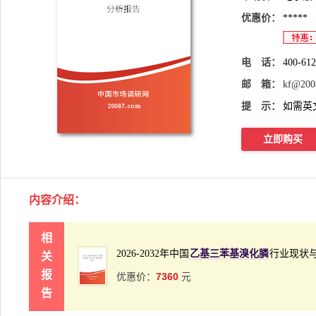
优惠价：
*****
电 话：
400-61
邮 箱：
kf@200
提 示：
如需英
立即购买
内容介绍
：
相
2026-2032年中国
乙基三苯基溴化膦
行业现状
关
报
7360
优惠价：
元
告