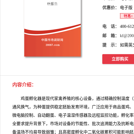
优惠价：
电子版
电 话：
400-61
邮 箱：
kf@200
提 示：
如需英
立即购买
内容介绍
：
鸡蛋孵化器
是现代家禽养殖的核心设备，通过精确控制温度（37.5–
通风换气，为种蛋提供稳定胚胎发育环境，广泛应用于商品蛋鸡、
微电脑控制、自动翻蛋、电子温湿传感器及远程监控功能，孵化率
全要求提升背景下，市场对设备的节能性、批次追溯能力及抗断电
备温场不均易导致弱雏；且高密度孵化中二氧化碳累积可能影响胚