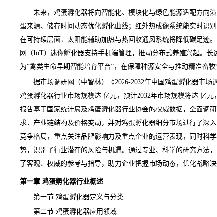
未来，鸡蛋孵化器将向智能化、模块化与绿色能源适配方向演
蛋来源、储存时间动态优化孵化曲线；红外热成像系统能实时识别
在可持续层面，太阳能辅助加热与热回收通风系统将降低碳足迹。
网（IoT）迷你孵化器支持手机端管理，推动分布式养殖兴起。长
为“禽类生命早期智能培育平台”，在保障种源安全与推动精准畜
据市场
调研
网（中智林）《
2026-2032年中国鸡蛋孵化器
鸡蛋孵化器行业市场规模达 亿元，预计2032年市场规模将达 亿元
报告基于国家
统计
局及鸡蛋孵化器行业协会的权威数据，全面调研
求、产业链结构及价格变动，并对鸡蛋孵化器细分市场进行了深入
竞争
格局，重点关注品牌影响力及重点企业的运营表现，同时科学
势，识别了行业潜在的风险与机遇。通过专业、科学的研究方法，
了客观、权威的参考与指导，助力企业把握市场动态，优化战略决
第一章 鸡蛋孵化器行业概述
第一节 鸡蛋孵化器定义与分类
第二节 鸡蛋孵化器应用领域