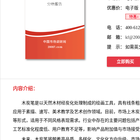
优惠价：
电子版
电 话：
400-61
邮 箱：
kf@200
提 示：
如需英
立即购买
内容介绍
：
木炭笔是以天然木材经炭化处理制成的绘画工具，具有线条粗
应用于素描、速写、美术教学及艺术创作领域。目前，市场上
木炭
等形式，适用于不同风格表现需求。行业中存在的主要问题包括产
工艺标准化程度低、用户教育不足等，影响产品附加值与市场接受
未来，木炭笔将朝着高品质、多样化、文化化方向升级。
市场