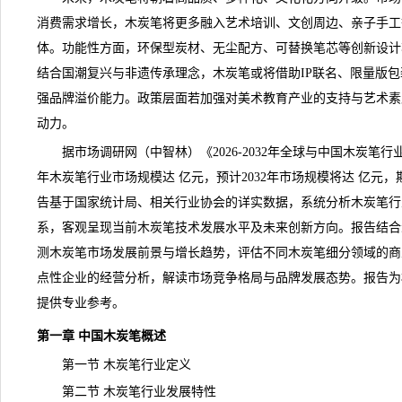
消费需求增长，木炭笔将更多融入艺术培训、文创周边、亲子手工
体。功能性方面，环保型炭材、无尘配方、可替换笔芯等创新设计
结合国潮复兴与非遗传承理念，木炭笔或将借助IP联名、限量版
强品牌溢价能力。政策层面若加强对美术教育产业的支持与艺术素
动力。
据
市场调研
网（中智林）《
2026-2032年全球与中国木炭
年木炭笔行业市场规模达 亿元，预计2032年市场规模将达 亿元，
告基于国家统计局、相关行业协会的详实数据，系统分析木炭笔行
系，客观呈现当前木炭笔技术发展水平及未来创新方向。报告结合
测木炭笔市场发展前景与增长趋势，评估不同木炭笔细分领域的商
点性企业的经营分析，解读市场竞争格局与品牌发展态势。报告为
提供专业参考。
第一章 中国木炭笔概述
第一节 木炭笔行业定义
第二节 木炭笔行业发展特性