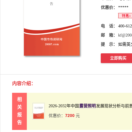
优惠价：
*****
电 话：
400-61
邮 箱：
kf@200
提 示：
如需英
立即购买
内容介绍
：
相
2026-2032年中国
露营照明
发展现状分析与前
关
报
7200
优惠价：
元
告