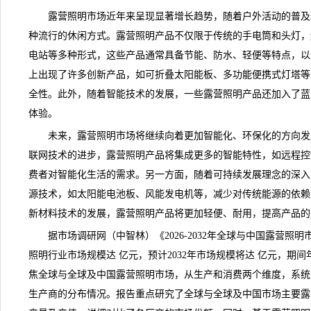
露营照明市场近年来呈现显著增长
趋势
，随着户外活动的普及
种流行的休闲方式。露营照明产品不仅限于传统的手电筒和头灯，
电站等多种形式，这些产品通常具备节能、防水、轻便等特点，以
上出现了许多创新产品，如可折叠太阳能板、多功能便携式
灯塔
等
全性。此外，随着智能技术的发展，一些
露营照明
产品还加入了蓝
体验。
未来，露营照明市场将继续向着更加智能化、环保化的方向发
联网技术的进步，露营照明产品将集成更多的智能特性，如远程控
费者对智能化生活的需求。另一方面，随着可持续发展理念的深入
源技术，如太阳能电池板、风能发电机等，减少对传统能源的依赖
新材料技术的发展，露营照明产品将更加轻便、耐用，提高产品的
据市场
调研
网（中智林）《
2026-2032年全球与中国露营
照明行业市场规模达 亿元，预计2032年市场规模将达 亿元，期间
焦全球与全球及中国露营照明市场，从生产和消费两个维度，系统
生产商的分布情况。报告重点研究了全球与全球及中国市场主要露