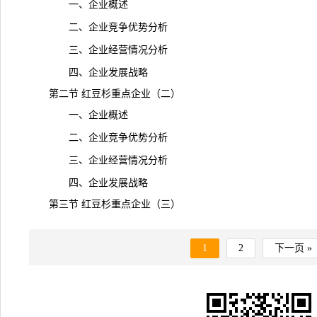
一、企业概述
二、企业竞争优势分析
三、企业经营情况分析
四、企业发展战略
第二节 红豆杉重点企业（二）
一、企业概述
二、企业竞争优势分析
三、企业经营情况分析
四、企业发展战略
第三节 红豆杉重点企业（三）
1
2
下一页 »