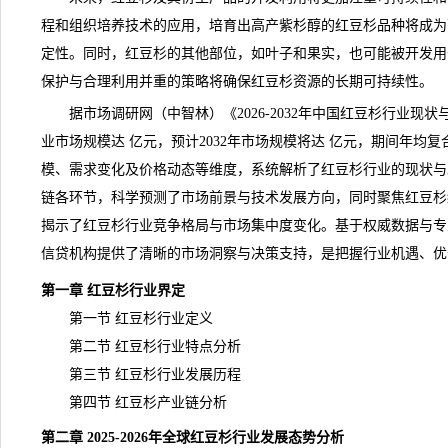
程和组织培养技术的应用，培育出高产紫杉醇的红豆杉品种将成为
定性。同时，红豆杉的其他部位，如叶子和果实，也可能被开发用
保护与合理利用并重的策略将确保红豆杉资源的长期可持续性。
据市场调研网（中智林）《
2026-2032年中国红豆杉行业现
业市场
规模
达 亿元，预计2032年市场规模将达 亿元，期间年均复
模、需求变化及价格动态等维度，系统解析了红豆杉行业的
现状
与
链
各环节，科学预测了市场前景与技术发展方向，同时聚焦红豆杉
揭示了红豆杉行业竞争格局与市场集中度变化。基于权威数据与专
信贷机构提供了清晰的市场洞察与决策支持，是把握行业机遇、优
第一章 红豆杉行业界定
第一节 红豆杉行业定义
第二节 红豆杉行业特点分析
第三节 红豆杉行业发展历程
第四节 红豆杉产业链分析
第二章 2025-2026年全球红豆杉行业发展态势分析