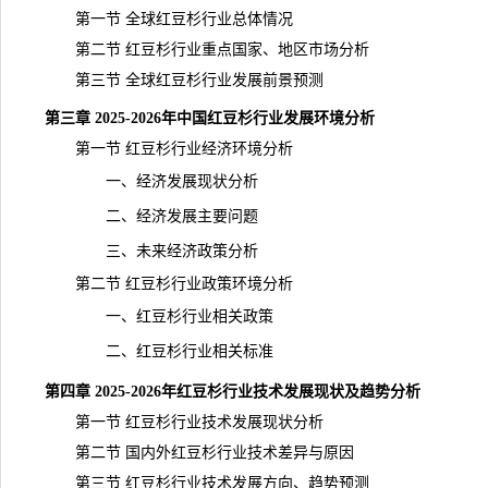
第一节 全球红豆杉行业总体情况
第二节 红豆杉行业重点国家、地区
市场分析
第三节 全球红豆杉行业发展前景预测
第三章 2025-2026年中国红豆杉行业发展环境分析
第一节 红豆杉行业经济环境分析
一、经济发展现状分析
二、经济发展主要问题
三、未来经济政策分析
第二节 红豆杉行业政策环境分析
一、红豆杉行业相关政策
二、红豆杉行业相关标准
第四章 2025-2026年红豆杉行业技术发展现状及趋势分析
第一节 红豆杉行业技术发展现状分析
第二节 国内外红豆杉行业技术差异与原因
第三节 红豆杉行业技术发展方向、趋势预测