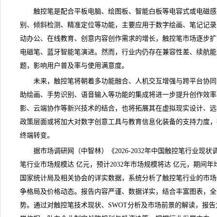
触控笔是配合平板电脑、绘图板、智能白板等电容式或电磁感
别、倾斜检测、精准定位等功能，主要应用于数字绘画、笔记记录
动办公、在线教育、创意内容创作需求的增长，
触控笔
市场逐步扩
电磁笔、蓝牙智能笔演进。然而，行业内仍存在兼容性差、续航能
题，影响用户普及率与使用满意度。
未来，触控笔将朝着多功能融合、人机交互增强与跨平台协同
助绘画、手势识别、语音输入等功能的集成将进一步提升创作效率与
影、云端协作等新兴技术的结合，也将拓展其在虚拟现实设计、远
政策层面或将加大对数字创意工具与教育信息化装备的支持力度，
终端转变。
据市场
调研
网（中智林）《
2026-2032年中国触控笔行业
笔行业市场规模达 亿元，预计2032年市场规模将达 亿元，期间年
国家统计局及相关协会的详实数据，系统分析了触控笔行业的市场
争格局及价格动态。报告内容严谨、数据详实，结合丰富图表，全
势。通过对触控笔技术现状、SWOT分析及市场前景的解读，报