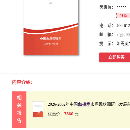
优惠价：
*****
电 话：
400-61
邮 箱：
kf@200
提 示：
如需英
立即购买
内容介绍
：
相
2026-2032年中国
触控笔
市场现状调研与发展
关
报
7360
优惠价：
元
告