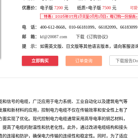
优惠价：
电子版
7200
元 纸质+电子版
7500
元
可提
电 话：
400-612-8668、010-66181099、66182099、66183099
邮 箱：
kf@20087.com
下载《订购协议》
提 示：
如需英文版、日文版等其他语言版本，请向客服咨
立即购买
订单查询
下载报告Do
和信号的电缆，广泛应用于电力系统、工业自动化以及建筑电气等
发展和新材料的应用，控制电力电缆不仅在传输效率和安全性上有了
方面实现了优化。现代控制电力电缆通常采用高导电率的铜芯材料，
，提高了电缆的耐温性和抗老化性。此外，通过改进电缆结构和接头
靠的连接和防护，确保电力传输的连续性和稳定性。同时，为了适应