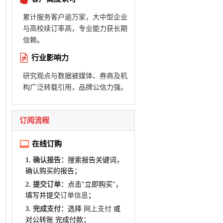
累计服务客户逾万家，大中型企业
与高校续订率高，专业能力获长期
信赖。
行业影响力
研究观点与数据被媒体、券商及机
构广泛转载引用，品牌公信力强。
订阅流程
在线订购
1. 确认报告：
搜索报告关键词，
确认购买的报告；
2. 提交订单：
点击"立即购买"，
填写并提交
订单信息
；
3. 完成支付：
选择
网上支付
或
对公转账 完成付款；