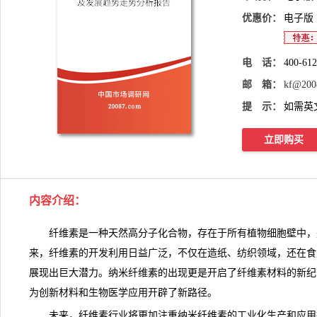
优惠价：
电子版
电 话：
400-61
邮 箱：
kf@200
提 示：
如需英
立即购买
内容介绍
：
纤维素是一种天然高分子
化合物
，存在于所有植物细胞壁中，
来，纤维素的开发利用日益广泛，不仅在造纸、纺织领域，还在食
展现出巨大潜力。纳米纤维素的出现更是开启了
纤维素
材料的新纪
为创新材料和生物医学应用开辟了新路径。
未来，纤维素行业将更加注重纳米纤维素的工业化生产和应用