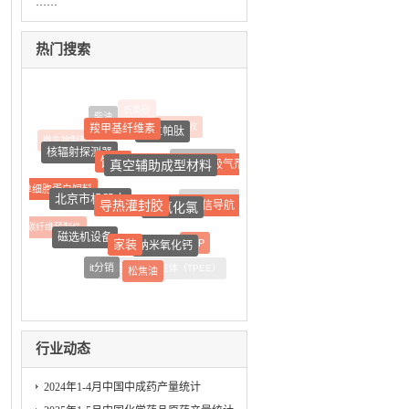
……
热门搜索
柴油
羧甲基纤维素
石墨回收
特立帕肽
微生物制剂
核辐射探测器
饲料
密集型母线槽
真空辅助成型材料
真空电子器件用吸气剂
单细胞蛋白饲料
北京市机器人
导热灌封胶
轴承铜保持器
三氟化氯
船舶通信导航
碳纤维预制件
磁选机设备
家装
纳米氧化钙
FEP
沉香
it分销
热塑性聚酯弹性体（TPEE）
松焦油
行业动态
2024年1-4月中国中成药产量统计