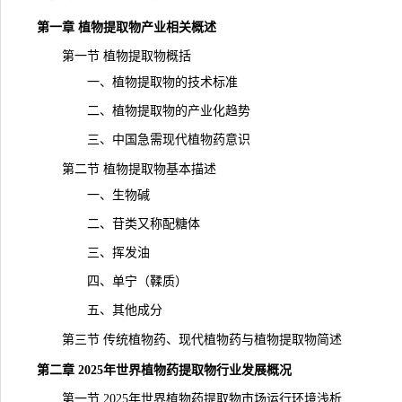
第一章 植物提取物产业相关概述
第一节 植物提取物概括
一、植物提取物的技术标准
二、植物提取物的产业化趋势
三、中国急需现代植物药意识
第二节 植物提取物基本描述
一、生物碱
二、苷类又称配糖体
三、挥发油
四、单宁（鞣质）
五、其他成分
第三节 传统植物药、现代植物药与植物提取物简述
第二章 2025年世界植物药提取物行业发展概况
第一节 2025年世界植物药提取物市场运行环境浅析