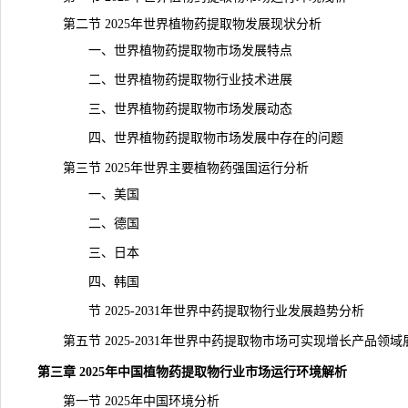
第二节 2025年世界植物药提取物发展现状分析
一、世界植物药提取物市场发展特点
二、世界植物药提取物行业技术进展
三、世界植物药提取物市场发展动态
四、世界植物药提取物市场发展中存在的问题
第三节 2025年世界主要植物药强国运行分析
一、美国
二、德国
三、日本
四、韩国
节 2025-2031年世界中药提取物行业发展趋势分析
第五节 2025-2031年世界中药提取物市场可实现增长产品领域
第三章 2025年中国植物药提取物行业市场运行环境解析
第一节 2025年中国环境分析