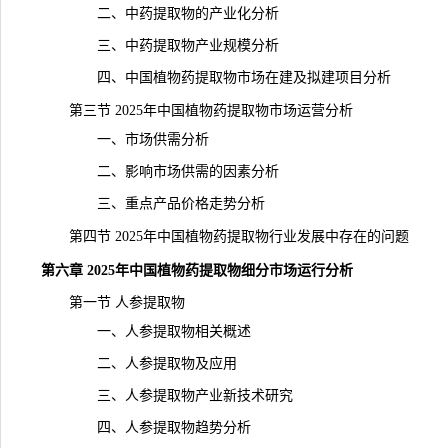
二、中药提取物的产业化分析
三、中药提取物产业规模分析
四、中国植物药提取物市场在建及拟建项目分析
第三节 2025年中国植物药提取物市场运营分析
一、市场供需分析
二、影响市场供需的因素分析
三、重点产品价格走势分析
第四节 2025年中国植物药提取物行业发展中存在的问题
第六章 2025年中国植物药提取物细分市场运行分析
第一节 人参提取物
一、人参提取物相关概述
二、人参提取物及应用
三、人参提取物产业新技术研究
四、人参提取物趋势分析