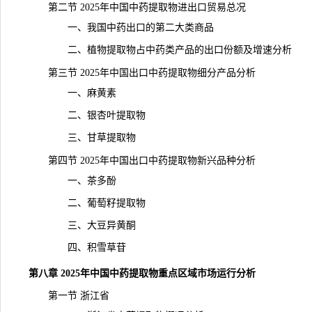
第二节 2025年中国中药提取物进出口贸易总况
一、我国中药出口的第二大类商品
二、植物提取物占中药类产品的出口份额及增速分析
第三节 2025年中国出口中药提取物细分产品分析
一、麻黄素
二、银杏叶提取物
三、甘草提取物
第四节 2025年中国出口中药提取物新兴品种分析
一、茶多酚
二、葡萄籽提取物
三、大豆异黄酮
四、积雪草苷
第八章 2025年中国中药提取物重点区域市场运行分析
第一节 浙江省