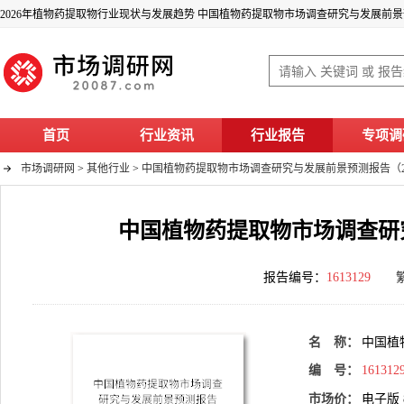
首页
行业资讯
行业报告
专项调
市场调研网
>
其他行业
>
中国植物药提取物市场调查研究与发展前景预测报告（202
中国植物药提取物市场调查研究与
报告编号：
1613129
名 称：
中国植
编 号：
161312
市场价：
电子版