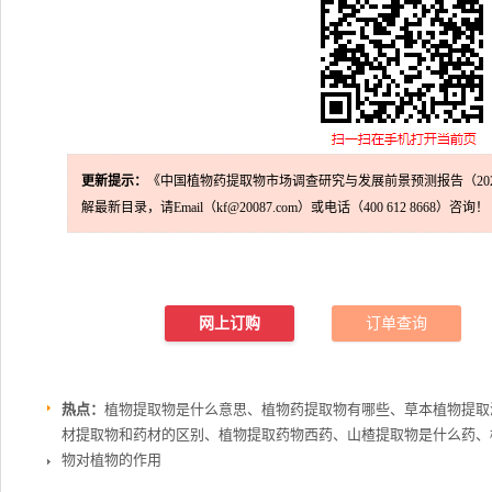
更新提示：
《中国植物药提取物市场调查研究与发展前景预测报告（2025
解最新目录，请Email（kf@20087.com）或电话（400 612 8668）咨询！
网上订购
订单查询
热点：
植物提取物是什么意思、植物药提取物有哪些、草本植物提取
材提取物和药材的区别、植物提取药物西药、山楂提取物是什么药、
物对植物的作用