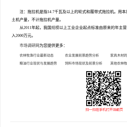
注：拖拉机是指14.7千瓦及以上的轮式和履带式拖拉机。用本
土机产量，不计拖拉机产量。
从2011年起，我国
规模
以上工业企业起点标准由原来的年主营
入2000万元。
市场调研网
为您提供更多：
农林牧渔行业最新动态
农业发展前景趋势分析
家具木材
粮油行业现状与发展趋势
饲料市场现状及前景分析
其他农林