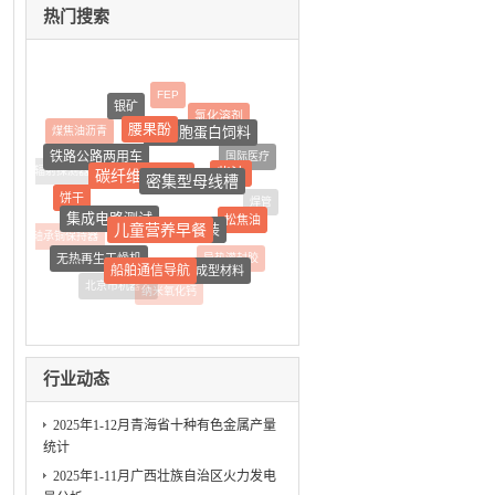
热门搜索
FEP
银矿
氯化溶剂
腰果酚
单细胞蛋白饲料
煤焦油沥青
铁路公路两用车
国际医疗
碳纤维预制件
柴油
核辐射探测器
密集型母线槽
饼干
焊管
集成电路测试
松焦油
儿童营养早餐
家装
轴承铜保持器
无热再生干燥机
导热灌封胶
船舶通信导航
真空辅助成型材料
北京市机器人
纳米氧化钙
行业动态
2025年1-12月青海省十种有色金属产量
统计
2025年1-11月广西壮族自治区火力发电