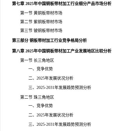
第七章 2025年中国铜板带材加工行业细分产品市场分析
第一节 黄铜板带材市场
第二节 紫铜板带材市场
第三节 铍铜板带材市场
第三部分 铜板带材加工行业竞争格局分析
第八章 2025年中国铜板带材加工产业发展地区比较分析
第一节 长三角地区
一、竞争优势
二、2025年发展状况分析
三、2025-2031年发展趋势预测分析
第二节 珠三角地区
一、竞争优势
二、2025年发展状况分析
三、2025-2031年发展趋势预测分析