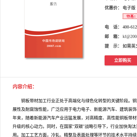
优惠价：
电子版
电 话：
400-61
邮 箱：
kf@200
提 示：
如需英
立即购买
内容介绍
：
铜板带材加工
行业正处于高端化与绿色化转型的关键阶段。铜
展性及耐腐蚀性能，广泛应用于电力电子、新能源汽车、建筑装饰
年来，随着新能源
汽车
产业迅猛发展，对高精度、高性能铜板带材
升级的核心动力。同时，在国家“双碳”战略引导下，行业加快淘汰
用。加工工艺方面，冷轧、精整及表面处理等环节的技术水平持续