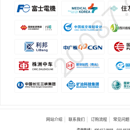
网站介绍
联系我们
订购流程
常见问题