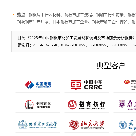
热点：
铜板属于什么材料、铜板带加工流程、铜加工行业前景、铜板
铜板铜带生产厂家、日本铜板带加工企业、铜板带加工企业排名、铜
订阅《2025年中国铜板带材加工发展现状调研及市场前景分析报告》，编
请拨打：400-612-8668、010-66181099、66182099、66183099 Em
典型客户