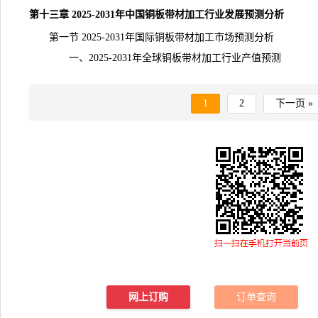
第十三章 2025-2031年中国铜板带材加工行业发展预测分析
第一节 2025-2031年国际铜板带材加工市场预测分析
一、2025-2031年全球铜板带材加工行业产值预测
1
2
下一页 »
网上订购
订单查询