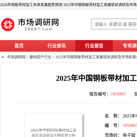
2026年铜板带材加工未来发展趋势预测 2025年中国铜板带材加工发展现状调研及市
首页
行业资讯
行业报告
专项调
市场调研网
>
建材房产行业
>
2025年中国铜板带材加工发展现状调研及市场前
2025年中国铜板带材
报告编号：
1856883
名 称：
202
编 号：
185688
市场价：
电子版