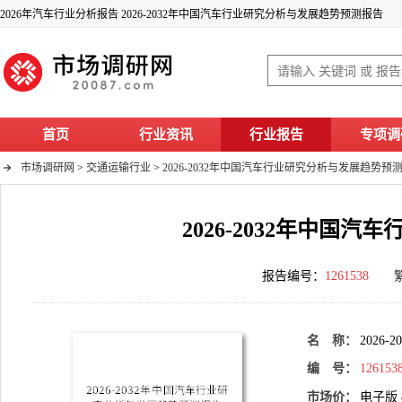
2026年汽车行业分析报告 2026-2032年中国汽车行业研究分析与发展趋势预测报告
首页
行业资讯
行业报告
专项调
市场调研网
>
交通运输行业
>
2026-2032年中国汽车行业研究分析与发展趋势预
2026-2032年中国
报告编号：
1261538
名 称：
202
编 号：
126153
市场价：
电子版