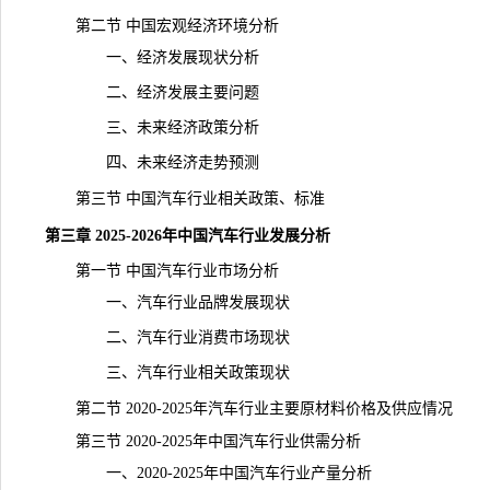
第二节 中国宏观经济环境分析
一、经济发展现状分析
二、经济发展主要问题
三、未来经济政策分析
四、未来经济走势预测
第三节 中国汽车行业相关政策、标准
第三章 2025-2026年中国汽车行业发展分析
第一节 中国汽车行业
市场分析
一、汽车行业品牌发展现状
二、汽车行业消费市场现状
三、汽车行业相关政策现状
第二节 2020-2025年汽车行业主要原材料价格及供应情况
第三节 2020-2025年中国汽车行业供需分析
一、2020-2025年中国汽车行业产量分析