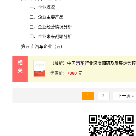
一、企业概况
二、企业主要产品
三、企业经营情况分析
四、企业未来战略分析
第五节 汽车企业（五）
相
（最新）中国
汽车
行业深度调研及发展走势预
关
7360
优惠价：
元
1
2
下一页 »