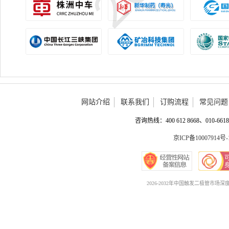
网站介绍
联系我们
订购流程
常见问题
咨询热线：400 612 8668、010-6618 
京ICP备10007914号-
2026-2032年中国触发二极管市