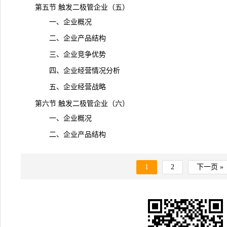
第五节 触发二极管企业（五）
一、企业概况
二、企业产品结构
三、企业
竞争
优势
四、企业经营情况分析
五、企业经营战略
第六节 触发
二极管
企业（六）
一、企业概况
二、企业产品结构
1
2
下一页 »