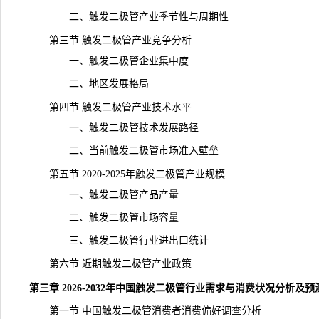
二、触发二极管产业季节性与周期性
第三节 触发二极管产业竞争分析
一、触发二极管企业集中度
二、地区发展格局
第四节 触发二极管产业技术水平
一、触发二极管技术发展路径
二、当前触发二极管市场准入壁垒
第五节 2020-2025年触发二极管产业规模
一、触发二极管产品产量
二、触发二极管市场容量
三、触发二极管行业进出口
统计
第六节 近期触发二极管产业政策
第三章 2026-2032年中国触发二极管行业需求与消费状况分析及预
第一节 中国触发二极管消费者消费偏好调查分析