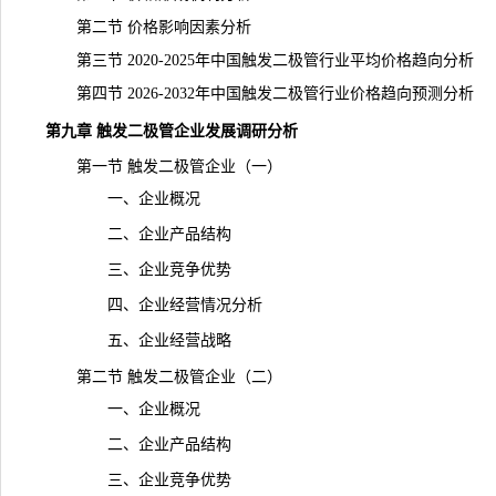
第二节 价格影响因素分析
第三节 2020-2025年中国触发二极管行业平均价格趋向分析
第四节 2026-2032年中国触发二极管行业价格趋向预测分析
第九章 触发二极管企业发展调研分析
第一节 触发二极管企业（一）
一、企业概况
二、企业产品结构
三、企业竞争优势
四、企业经营情况分析
五、企业经营战略
第二节 触发二极管企业（二）
一、企业概况
二、企业产品结构
三、企业竞争优势