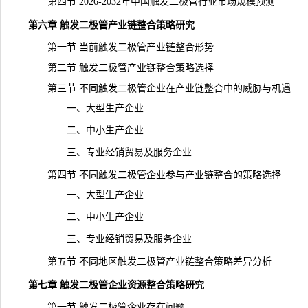
第四节 2026-2032年中国触发二极管行业市场规模预测
第六章 触发二极管产业链整合策略研究
第一节 当前触发二极管产业链整合形势
第二节 触发二极管产业链整合策略选择
第三节 不同触发二极管企业在产业链整合中的威胁与机遇
一、大型生产企业
二、中小生产企业
三、专业经销贸易及服务企业
第四节 不同触发二极管企业参与产业链整合的策略选择
一、大型生产企业
二、中小生产企业
三、专业经销贸易及服务企业
第五节 不同地区触发二极管产业链整合策略差异分析
第七章 触发二极管企业资源整合策略研究
第一节 触发二极管企业存在问题