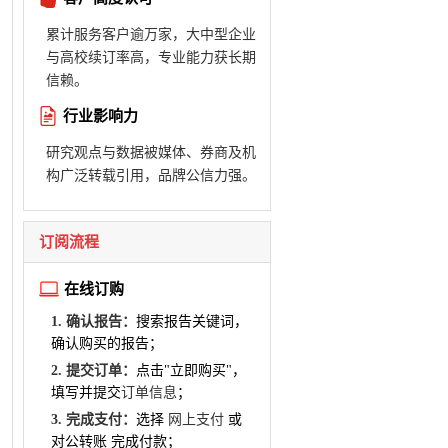
累计服务客户逾万家，大中型企业
与高校续订率高，专业能力获长期
信赖。
行业影响力
研究观点与数据被媒体、券商及机
构广泛转载引用，品牌公信力强。
订阅流程
在线订购
1. 确认报告：
搜索报告关键词，
确认购买的报告；
2. 提交订单：
点击"立即购买"，
填写并提交
订单信息
；
3. 完成支付：
选择
网上支付
或
对公转账 完成付款；