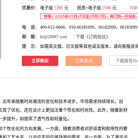
优惠价：
电子版
7200
元 纸质+电子版
7500
元
可提
电 话：
400-612-8668、010-66181099、66182099、66183099
邮 箱：
kf@20087.com
下载《订购协议》
提 示：
如需英文版、日文版等其他语言版本，请向客服咨
立即购买
订单查询
下载报告Do
近年来随着时尚潮流的变化和技术进步，市场需求持续增长。目
实现了优化，还在设计上更加注重个性化和时尚性。此外，随着新材
一步提升，如提高了透气性和轻量化。
个性化化的方向发展。一方面，随着消费者对舒适度和耐用性的要
量和工艺水平，以适应不同应用场景的需求。另一方面，为了满足消