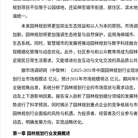
规划
项目不仅限于公园绿地，还延伸至城市街道、居住区、滨水地
谐统一。
未来园林规划将更加突出生态效益和以人为本的原则。
市场调
加剧，园林规划将更加强调生态修复与自然保护，运用海绵城市、
生态系统。同时，智慧城市的发展将推动园林规划与数字科技融合
现精细化管理与动态优化。此外，社区参与和公众教育将成为园林
足居民日常生活需求，又能增进社会互动与文化交流的高品质公共
据市场调研网（中智林）《
2025-2031年中国园林规划行
划行业市场规模达 亿元，预计2031年市场规模将达 亿元，期间年
业链
视角出发，系统分析了园林规划行业的市场
现状
与需求动态，
动及上下游影响因素。报告深入剖析了园林规划细分领域的发展特
势进行了科学预测，同时揭示了园林规划重点企业的竞争格局与市
园林规划行业面临的
风险
与机遇，为投资者、经营者及行业参与者
动态，明确发展方向，实现战略优化。
第一章 园林规划行业发展概述