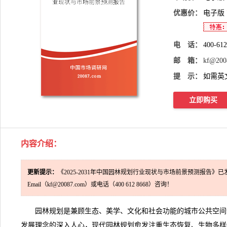
优惠价：
电子版
电 话：
400-61
邮 箱：
kf@200
提 示：
如需英
立即购买
内容介绍
：
更新提示：
《2025-2031年中国园林规划行业现状与市场前景预测报告》已
Email（kf@20087.com）或电话（400 612 8668）咨询！
园林规划是兼顾生态、美学、文化和社会功能的城市公共空间
发展理念的深入人心，现代园林规划愈发注重生态恢复、生物多样