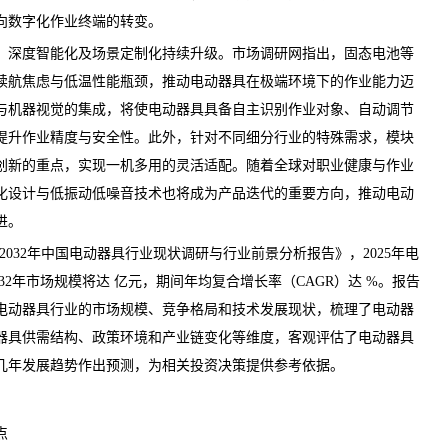
向数字化作业终端的转变。
深度智能化及场景定制化持续升级。
市场调研网
指出，固态电池等
续航焦虑与低温性能瓶颈，推动电动器具在极端环境下的作业能力迈
与机器视觉的集成，将使电动器具具备自主识别作业对象、自动调节
提升作业精度与安全性。此外，针对不同细分行业的特殊需求，模块
创新的重点，实现一机多用的灵活适配。随着全球对职业健康与作业
化设计与低振动低噪音技术也将成为产品迭代的重要方向，推动电动
进。
26-2032年中国电动器具行业现状调研与行业前景分析报告
》，2025年电
32年市场规模将达 亿元，期间年均复合增长率（CAGR）达 %。报告
电动器具行业的市场规模、竞争格局和技术发展现状，梳理了电动器
器具供需结构、政策环境和产业链变化等维度，客观评估了电动器具
几年发展趋势作出预测，为相关投资决策提供参考依据。
点