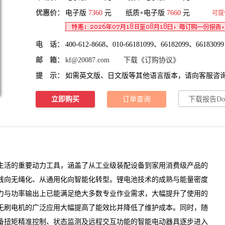
优惠价：
电子版
7360
元 纸质+电子版
7660
元
可提
电 话：
400-612-8668、010-66181099、66182099、66183099
邮 箱：
kf@20087.com
下载《订购协议》
提 示：
如需英文版、日文版等其他语言版本，请向客服咨
立即购买
订单查询
下载报告Do
活的重要动力工具，涵盖了从工业级装配设备到家用消费级产品的
线向无绳化、从通用化向智能化转型。锂电池技术的成熟与能量密度
力与功率输出上已能满足绝大多数专业作业需求，大幅提升了使用的
无刷电机的广泛应用大幅提高了能效比并降低了维护成本。同时，随
备扭矩精准控制、状态监测及远程交互功能的智能
电动器具
逐步进入