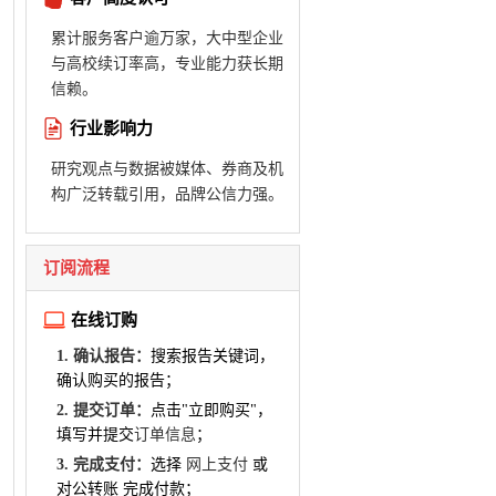
累计服务客户逾万家，大中型企业
与高校续订率高，专业能力获长期
信赖。
行业影响力
研究观点与数据被媒体、券商及机
构广泛转载引用，品牌公信力强。
订阅流程
在线订购
1. 确认报告：
搜索报告关键词，
确认购买的报告；
2. 提交订单：
点击"立即购买"，
填写并提交
订单信息
；
3. 完成支付：
选择
网上支付
或
对公转账 完成付款；