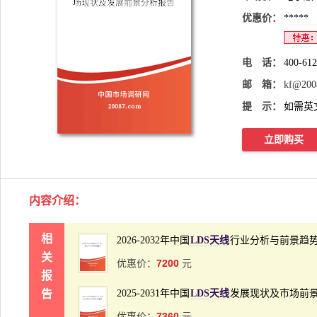
优惠价：
*****
电 话：
400-61
邮 箱：
kf@200
提 示：
如需英
立即购买
内容介绍
：
相
2026-2032年中国
LDS天线
行业分析与前景趋
关
7200
优惠价：
元
报
告
2025-2031年中国
LDS天线
发展现状及市场前
7360
优惠价：
元