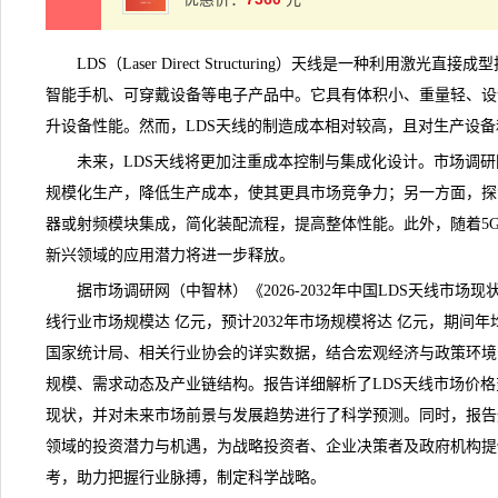
LDS（Laser Direct Structuring）天线是一种利用激
智能手机、可穿戴设备等电子产品中。它具有体积小、重量轻、设
升设备性能。然而，
LDS天线
的制造成本相对较高，且对生产设备
未来，LDS天线将更加注重成本控制与集成化设计。
市场调研
规模化生产，降低生产成本，使其更具市场
竞争
力；另一方面，探
器或射频模块集成，简化装配流程，提高整体性能。此外，随着5G
新兴领域的应用潜力将进一步释放。
据市场
调研
网（中智林）《
2026-2032年中国LDS天线市
线行业市场规模达 亿元，预计2032年市场规模将达 亿元，期间年
国家统计局、相关行业协会的详实数据，结合宏观经济与政策环境
规模、需求动态及
产业链
结构。报告详细解析了LDS天线市场价
现状，并对未来
市场前景
与发展
趋势
进行了科学预测。同时，报告
领域的投资潜力与机遇，为战略投资者、企业决策者及政府机构提
考，助力把握行业脉搏，制定科学战略。