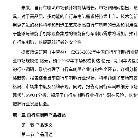
未来，自行车喇叭市场预计将持续增长。
市场调研网
指出，随
具，对于高品质、多功能的自行车喇叭需求将持续上升。技术创新
用更先进的材料科学和制造工艺来提高自行车喇叭的音质和耐用性
于能够与智能手机等设备集成的智能自行车喇叭需求将增加。预计
自行车喇叭，以提高骑行者的安全性。
据市场调研网（中智林）《
2026-2032年中国自行车喇叭行
业市场
规模
达 亿元，预计2032年市场规模将达 亿元，期间年均复
的行业调研，系统梳理了自行车喇叭产业链的各个环节，详细分析
格趋势。报告结合当前自行车喇叭行业现状，科学预测了
市场前景
格局、市场集中度及品牌表现。同时，报告对自行车喇叭细分市场
现状与SWOT分析，揭示了自行车喇叭行业机遇与潜在风险，以
把握行业发展机会。
第一章 自行车喇叭产品概述
第一节 产品定义
第二节 产品用途