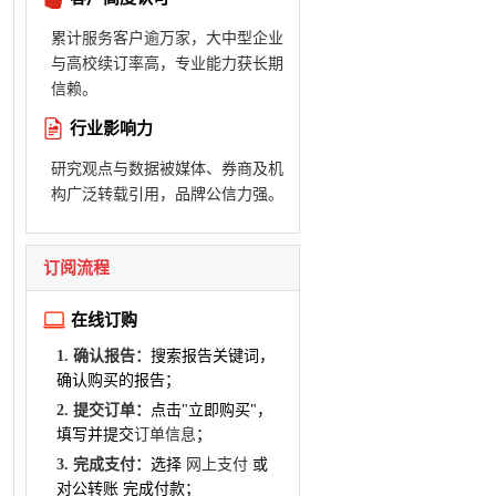
累计服务客户逾万家，大中型企业
与高校续订率高，专业能力获长期
信赖。
行业影响力
研究观点与数据被媒体、券商及机
构广泛转载引用，品牌公信力强。
订阅流程
在线订购
1. 确认报告：
搜索报告关键词，
确认购买的报告；
2. 提交订单：
点击"立即购买"，
填写并提交
订单信息
；
3. 完成支付：
选择
网上支付
或
对公转账 完成付款；