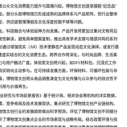
着公众文化消费能力提升与国潮兴起，
博物馆文创
逐渐摆脱“纪念品”
型。部分头部博物馆已形成成熟的品牌体系与产品矩阵，但行业整体
足、供应链管理薄弱及文化深度挖掘不够等问题。
、科技融合与体验延伸方向发展。产品开发将更加注重对文物背后
统性解读，避免简单图案复制，推出具有学术支撑与情感共鸣的系列
如通过增强现实（AR）技术使静态产品呈现动态文化演绎，或发行基
构建虚实结合的文化消费生态。跨界合作将深化，与时尚品牌、生活美
力与用户触达广度。体验型文创将兴起，如DIY材料包、沉浸式工作
购买转向主动参与。在可持续发展方面，环保材料、可循环包装与非
看，
博物馆文创
将从商品销售演变为文化传播与公众参与的综合性平
利用与价值再生。
创行业研究与市场前景报告
》基于统计局、相关协会等机构的详实数据，
模、竞争格局及技术发展现状，重点研究了博物馆文创
产业链
结构、
物馆文创行业的发展趋势做出科学
预测
，评估了博物馆文创不同细分
析了博物馆文创重点企业的市场表现与战略布局。结合政策环境与技