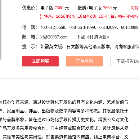
优惠价：
电子版
7360
元 纸质+电子版
7660
元
可提
电 话：
400-612-8668、010-66181099、66182099、66183099
邮 箱：
kf@20087.com
下载《订购协议》
提 示：
如需英文版、日文版等其他语言版本，请向客服咨
立即购买
订单查询
下载报告Do
核心创意来源，通过设计转化开发出的具有文化内涵、艺术价值与
饰、家居用品、饰品、出版物及数字内容等多种形态。其发展依托于
果与品牌形象，旨在通过市场化手段传播历史文化，增强公众对文化
产品开发多采用授权合作、自主经营或联合研发模式，设计风格从复
，兼顾审美性与实用性。销售渠道包括馆内商店、线上电商
平台
、文