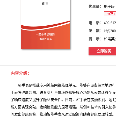
优惠价：
电子版
电 话：
400-61
邮 箱：
kf@200
提 示：
如需英
立即购买
内容介绍
：
AI手表是搭载专用
神经网络
处理单元、能够在设备端本地运行
手表将健康监测、语音交互与情境感知等核心功能从云端迁移至设
了响应速度又提升了隐私安全性。目前，
AI手表
在房颤识别、睡眠
能方面实现突破，连续监测能力显著增强。端侧AI技术的引入使
间发出健康预警，推动智能手表从运动配饰向随身健康助理转型。