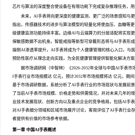
芯片与算法的深度整合使设备在有限功耗下完成复杂推理任务，用
未来，AI手表将向更深度的健康监测、更广泛的场景感知与更
指出，传感器技术的进步与算法模型的轻量化将使血压、血糖等更
级健康监测功能持续丰富。边缘AI与云端算力的分层适配将实现
保敏感数据不出机身。智能戒指等新型可穿戴形态将与AI手表形
端侧AI渗透率提升，AI手表将成为个人健康管理的核心入口，与
预防性医疗从理念走向实践，为全民健康管理提供智能化解决方案
据市场
调研
网（中智林）《
2026-2032年全球与中国AI手
I手表行业市场规模达 亿元，预计2032年市场规模将达 亿元，期间
基于市场调研数据，系统分析了AI手表行业的市场现状与发展前景
了当前AI手表市场规模、价格走势和供需情况，并对未来几年的增
业技术发展现状、创新方向以及重点企业的竞争格局，包括AI手
对AI手表细分领域和区域市场展开讨论，客观评估了AI手表行业
者提供有价值的市场参考依据。
第一章 中国AI手表概述